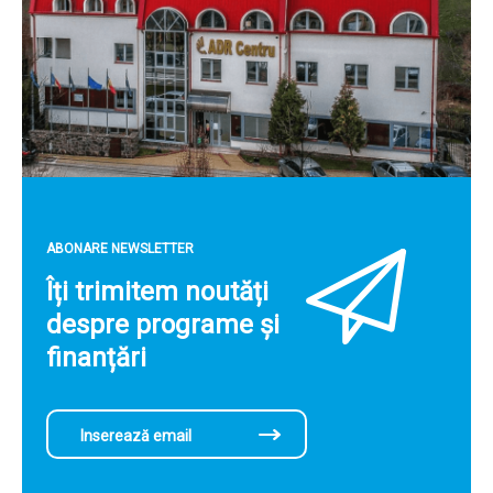
ABONARE NEWSLETTER
Îți trimitem noutăți
despre programe și
finanțări