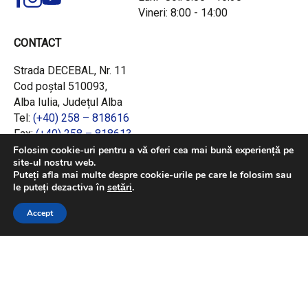
Vineri: 8:00 - 14:00
CONTACT
Strada DECEBAL, Nr. 11
Cod poștal 510093,
Alba Iulia, Județul Alba
Tel:
(+40) 258 – 818616
Fax:
(+40) 258 – 818613
Email:
office@adrcentru.ro
Folosim cookie-uri pentru a vă oferi cea mai bună experiență pe
site-ul nostru web.
Puteți afla mai multe despre cookie-urile pe care le folosim sau
LINK-URI RAPIDE
le puteți dezactiva în
setări
.
Consiliul European
Accept
Jurnalul Oficial al Uniunii Europene
Ministerul Investițiilor și Proiectelor Europene
Consiliul Concurenței
Pentru informații detaliate despre celelalte