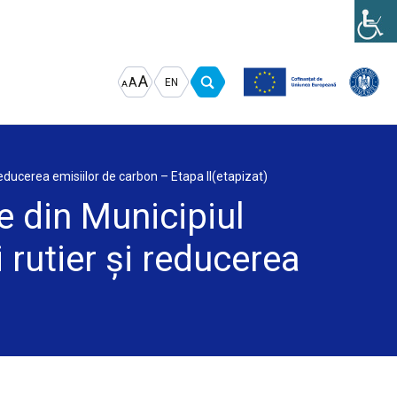
Increase
Decrease
Reset
A
A
EN
A
font
font
font
size.
size.
size.
 reducerea emisiilor de carbon – Etapa II(etapizat)
re din Municipiul
 rutier și reducerea