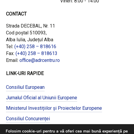
Vineri: 8:00 - 14:00
CONTACT
Strada DECEBAL, Nr. 11
Cod poștal 510093,
Alba Iulia, Județul Alba
Tel:
(+40) 258 – 818616
Fax:
(+40) 258 – 818613
Email:
office@adrcentru.ro
LINK-URI RAPIDE
Consiliul European
Jurnalul Oficial al Uniunii Europene
Ministerul Investițiilor și Proiectelor Europene
Consiliul Concurenței
Pentru informații detaliate despre celelalte
Folosim cookie-uri pentru a vă oferi cea mai bună experiență pe