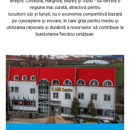
Brașov, Covasna, Harghita, Mureș și Sibiu - să devină o
regiune mai curată, atractivă pentru
locuitorii săi și turiști, cu o economie competitivă bazată
pe cunoaștere și inovare, în care grija pentru mediu și
utilizarea rațională și durabilă a resurselor să contribuie la
bunăstarea fiecărui cetățean.