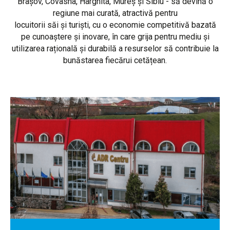
Brașov, Covasna, Harghita, Mureș și Sibiu - să devină o
regiune mai curată, atractivă pentru
locuitorii săi și turiști, cu o economie competitivă bazată
pe cunoaștere și inovare, în care grija pentru mediu și
utilizarea rațională și durabilă a resurselor să contribuie la
bunăstarea fiecărui cetățean.