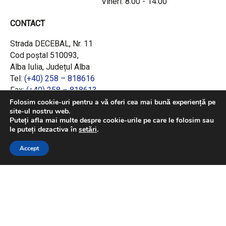
Vineri: 8:00 - 14:00
CONTACT
Strada DECEBAL, Nr. 11
Cod poștal 510093,
Alba Iulia, Județul Alba
Tel:
(+40) 258 – 818616
Fax:
(+40) 258 – 818613
Email:
office@adrcentru.ro
Folosim cookie-uri pentru a vă oferi cea mai bună experiență pe
site-ul nostru web.
Puteți afla mai multe despre cookie-urile pe care le folosim sau
LINK-URI RAPIDE
le puteți dezactiva în
setări
.
Consiliul European
Accept
Jurnalul Oficial al Uniunii Europene
Ministerul Investițiilor și Proiectelor Europene
Consiliul Concurenței
Pentru informații detaliate despre celelalte