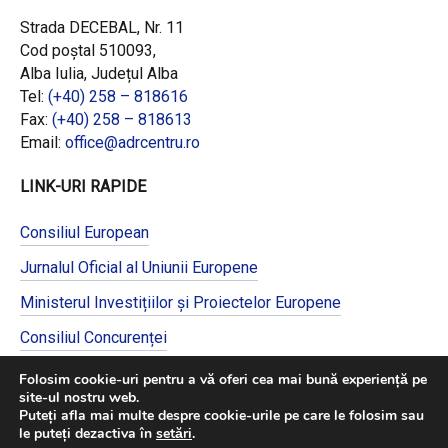
Strada DECEBAL, Nr. 11
Cod poștal 510093,
Alba Iulia, Județul Alba
Tel:
(+40) 258 – 818616
Fax:
(+40) 258 – 818613
Email:
office@adrcentru.ro
LINK-URI RAPIDE
Consiliul European
Jurnalul Oficial al Uniunii Europene
Ministerul Investițiilor și Proiectelor Europene
Consiliul Concurenței
Pentru informații detaliate despre celelalte
Folosim cookie-uri pentru a vă oferi cea mai bună experiență pe
programe cofinanțate de Uniunea Europeană,
site-ul nostru web.
vă invităm să vizitați
https://mfe.gov.ro/
Puteți afla mai multe despre cookie-urile pe care le folosim sau
le puteți dezactiva în
setări
.