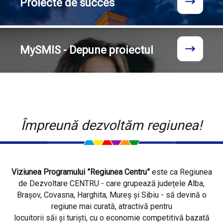
Proiecte
de succes
MySMIS - Depune proiectul
Împreună dezvoltăm regiunea!
Viziunea Programului ”Regiunea Centru”
este ca Regiunea
de Dezvoltare CENTRU - care grupează județele Alba,
Brașov, Covasna, Harghita, Mureș și Sibiu - să devină o
regiune mai curată, atractivă pentru
locuitorii săi și turiști, cu o economie competitivă bazată