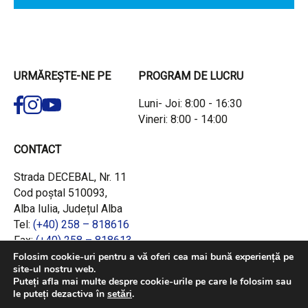
URMĂREȘTE-NE PE
PROGRAM DE LUCRU
Luni- Joi: 8:00 - 16:30
Vineri: 8:00 - 14:00
CONTACT
Strada DECEBAL, Nr. 11
Cod poștal 510093,
Alba Iulia, Județul Alba
Tel:
(+40) 258 – 818616
Fax:
(+40) 258 – 818613
Email:
office@adrcentru.ro
Folosim cookie-uri pentru a vă oferi cea mai bună experiență pe
site-ul nostru web.
Puteți afla mai multe despre cookie-urile pe care le folosim sau
LINK-URI RAPIDE
le puteți dezactiva în
setări
.