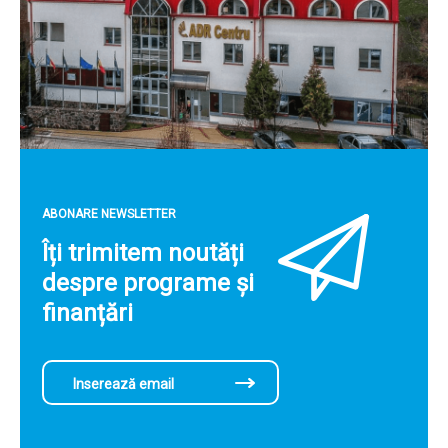
ABONARE NEWSLETTER
Îți trimitem noutăți
despre programe și
finanțări