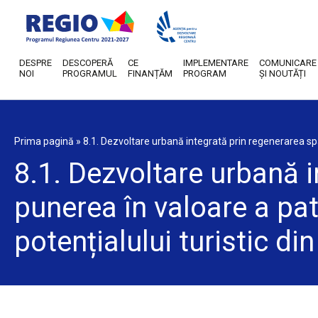
DESPRE
DESCOPERĂ
CE
IMPLEMENTARE
COMUNICARE
NOI
PROGRAMUL
FINANȚĂM
PROGRAM
ȘI NOUTĂȚI
Prima pagină
»
8.1. Dezvoltare urbană integrată prin regenerarea spați
8.1. Dezvoltare urbană i
punerea în valoare a patr
potențialului turistic di