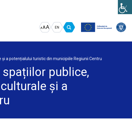
Increase
Decrease
Reset
A
A
EN
A
font
font
font
size.
size.
size.
și a potențialului turistic din municipiile Regiunii Centru
spațiilor publice,
culturale și a
ru