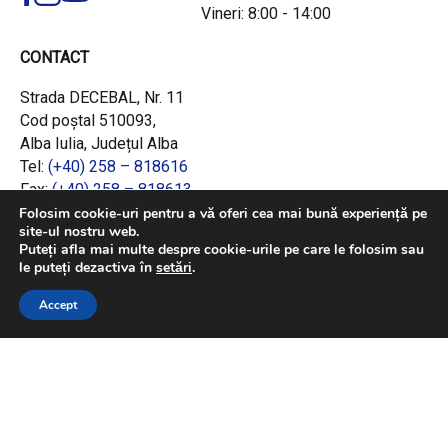
Vineri: 8:00 - 14:00
CONTACT
Strada DECEBAL, Nr. 11
Cod poștal 510093,
Alba Iulia, Județul Alba
Tel:
(+40) 258 – 818616
Fax:
(+40) 258 – 818613
Email:
office@adrcentru.ro
Folosim cookie-uri pentru a vă oferi cea mai bună experiență pe
site-ul nostru web.
Puteți afla mai multe despre cookie-urile pe care le folosim sau
LINK-URI RAPIDE
le puteți dezactiva în
setări
.
Consiliul European
Accept
Jurnalul Oficial al Uniunii Europene
Ministerul Investițiilor și Proiectelor Europene
Consiliul Concurenței
Pentru informații detaliate despre celelalte