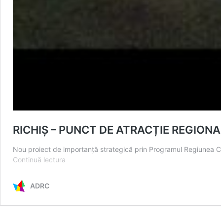
RICHIȘ – PUNCT DE ATRACȚIE REGION
Nou proiect de importanță strategică prin Programul Regiunea 
RICHIȘ
Continuă lectura
–
PUNCT
ADRC
DE
ATRACȚIE
REGIONALĂ