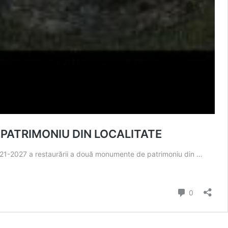
 PATRIMONIU DIN LOCALITATE
021-2027 a restaurării a două monumente de patrimoniu din …
comentarii
0