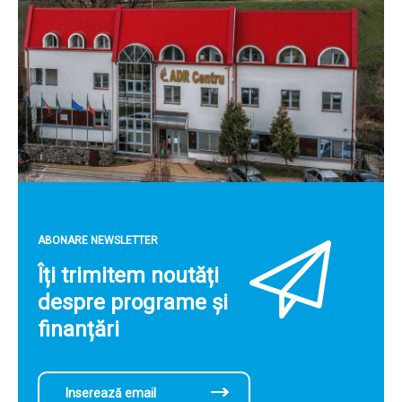
ABONARE NEWSLETTER
Îți trimitem noutăți
despre programe și
finanțări