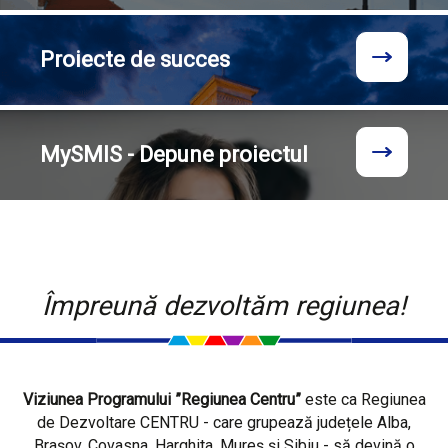
Proiecte
de succes
MySMIS - Depune proiectul
Împreună dezvoltăm regiunea!
Viziunea Programului ”Regiunea Centru”
este ca Regiunea
de Dezvoltare CENTRU - care grupează județele Alba,
Brașov, Covasna, Harghita, Mureș și Sibiu - să devină o