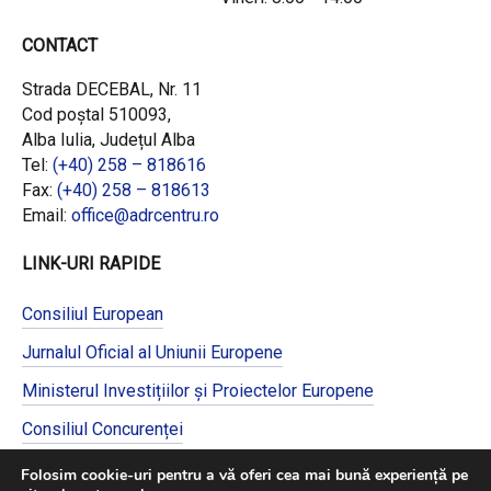
CONTACT
Strada DECEBAL, Nr. 11
Cod poștal 510093,
Alba Iulia, Județul Alba
Tel:
(+40) 258 – 818616
Fax:
(+40) 258 – 818613
Email:
office@adrcentru.ro
LINK-URI RAPIDE
Consiliul European
Jurnalul Oficial al Uniunii Europene
Ministerul Investițiilor și Proiectelor Europene
Consiliul Concurenței
Pentru informații detaliate despre celelalte
Folosim cookie-uri pentru a vă oferi cea mai bună experiență pe
programe cofinanțate de Uniunea Europeană,