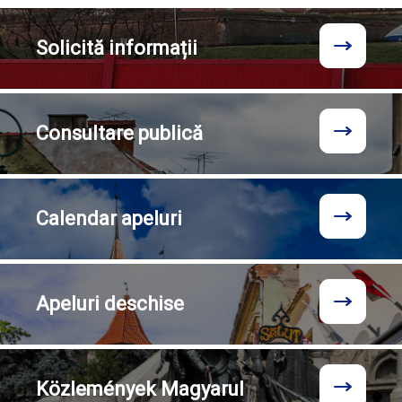
Solicită
informații
Consultare
publică
Calendar
apeluri
Apeluri
deschise
Közlemények
Magyarul