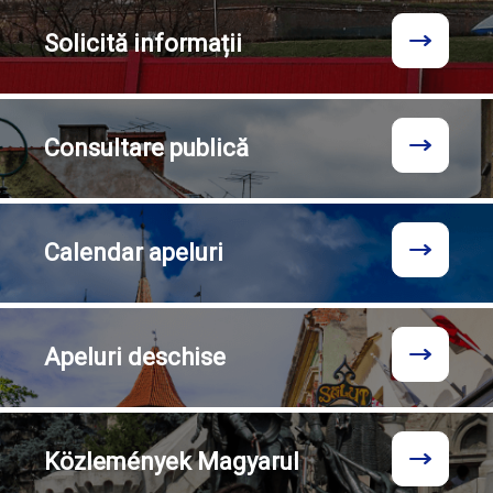
Solicită
informații
Consultare
publică
Calendar
apeluri
Apeluri
deschise
Közlemények
Magyarul