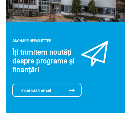
ABONARE NEWSLETTER
Îți trimitem noutăți
despre programe și
finanțări