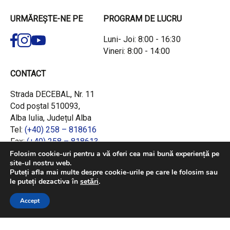
URMĂREȘTE-NE PE
PROGRAM DE LUCRU
Luni- Joi: 8:00 - 16:30
Vineri: 8:00 - 14:00
CONTACT
Strada DECEBAL, Nr. 11
Cod poștal 510093,
Alba Iulia, Județul Alba
Tel:
(+40) 258 – 818616
Fax:
(+40) 258 – 818613
Email:
office@adrcentru.ro
Folosim cookie-uri pentru a vă oferi cea mai bună experiență pe
site-ul nostru web.
Puteți afla mai multe despre cookie-urile pe care le folosim sau
LINK-URI RAPIDE
le puteți dezactiva în
setări
.
Consiliul European
Accept
Jurnalul Oficial al Uniunii Europene