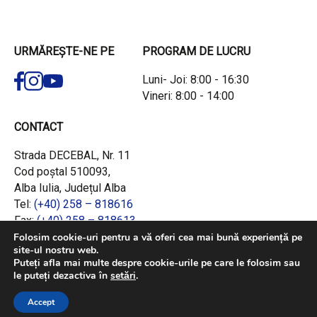
URMĂREȘTE-NE PE
PROGRAM DE LUCRU
Luni- Joi: 8:00 - 16:30
Vineri: 8:00 - 14:00
CONTACT
Strada DECEBAL, Nr. 11
Cod poștal 510093,
Alba Iulia, Județul Alba
Tel:
(+40) 258 – 818616
Fax:
(+40) 258 – 818613
Email:
office@adrcentru.ro
Folosim cookie-uri pentru a vă oferi cea mai bună experiență pe
site-ul nostru web.
Puteți afla mai multe despre cookie-urile pe care le folosim sau
LINK-URI RAPIDE
le puteți dezactiva în
setări
.
Consiliul European
Accept