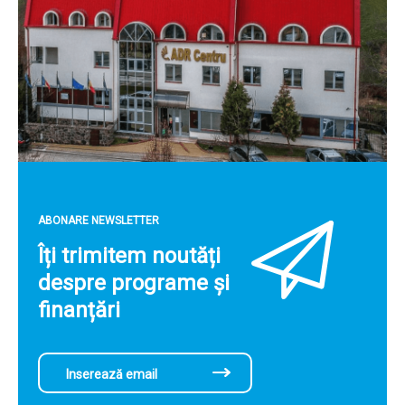
ABONARE NEWSLETTER
Îți trimitem noutăți
despre programe și
finanțări