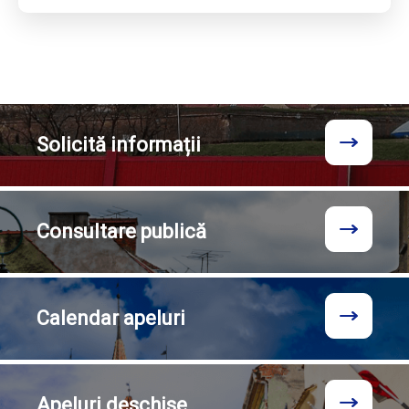
Solicită
informații
Consultare
publică
Calendar
apeluri
Apeluri
deschise