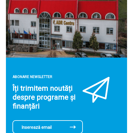
ABONARE NEWSLETTER
Îți trimitem noutăți
despre programe și
finanțări