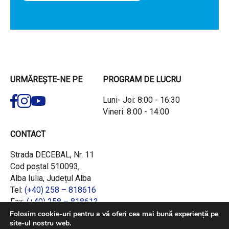
URMĂREȘTE-NE PE
PROGRAM DE LUCRU
Luni- Joi: 8:00 - 16:30
Vineri: 8:00 - 14:00
CONTACT
Strada DECEBAL, Nr. 11
Cod poștal 510093,
Alba Iulia, Județul Alba
Tel:
(+40) 258 – 818616
Fax:
(+40) 258 – 818613
Email:
office@adrcentru.ro
Folosim cookie-uri pentru a vă oferi cea mai bună experiență pe
site-ul nostru web.