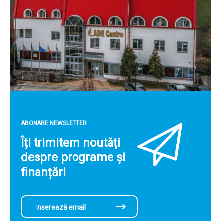
ABONARE NEWSLETTER
Îți trimitem noutăți
despre programe și
finanțări