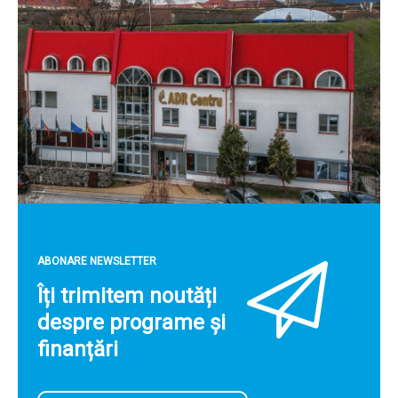
ABONARE NEWSLETTER
Îți trimitem noutăți
despre programe și
finanțări