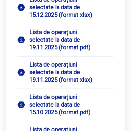
selectate la data de
15.12.2025 (format xlsx)
Lista de operațiuni
selectate la data de
19.11.2025 (format pdf)
Lista de operațiuni
selectate la data de
19.11.2025 (format xlsx)
Lista de operațiuni
selectate la data de
15.10.2025 (format pdf)
Lista de operațiuni