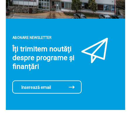
ABONARE NEWSLETTER
Îți trimitem noutăți
despre programe și
finanțări