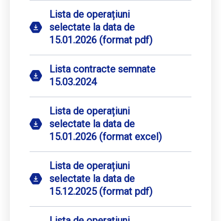
Lista de operațiuni
selectate la data de
15.01.2026 (format pdf)
Lista contracte semnate
15.03.2024
Lista de operațiuni
selectate la data de
15.01.2026 (format excel)
Lista de operațiuni
selectate la data de
15.12.2025 (format pdf)
Lista de operațiuni