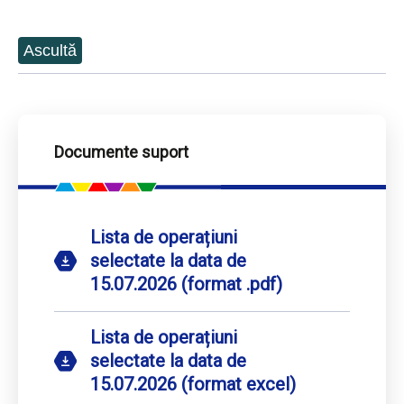
Documente suport
Lista de operațiuni
selectate la data de
15.07.2026 (format .pdf)
Lista de operațiuni
selectate la data de
15.07.2026 (format excel)