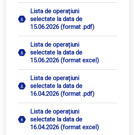
Lista de operațiuni
selectate la data de
15.06.2026 (format .pdf)
Lista de operațiuni
selectate la data de
15.06.2026 (format excel)
Lista de operațiuni
selectate la data de
16.04.2026 (format .pdf)
Lista de operațiuni
selectate la data de
16.04.2026 (format excel)