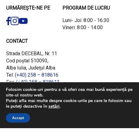
URMĂREȘTE-NE PE
PROGRAM DE LUCRU
Luni- Joi: 8:00 - 16:30
Vineri: 8:00 - 14:00
CONTACT
Strada DECEBAL, Nr. 11
Cod poștal 510093,
Alba Iulia, Județul Alba
Tel:
(+40) 258 – 818616
Fax:
(+40) 258 – 818613
Email:
office@adrcentru.ro
Folosim cookie-uri pentru a vă oferi cea mai bună experiență pe
site-ul nostru web.
Puteți afla mai multe despre cookie-urile pe care le folosim sau
LINK-URI RAPIDE
le puteți dezactiva în
setări
.
Consiliul European
Accept
Jurnalul Oficial al Uniunii Europene
Ministerul Investițiilor și Proiectelor Europene