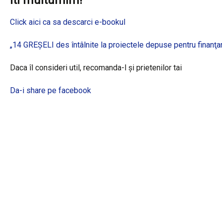
Iti multumim!
Click aici ca sa descarci e-bookul
„14 GREȘELI des întâlnite la proiectele depuse pentru finanţ
Daca îl consideri util, recomanda-l și prietenilor tai
Da-i share pe facebook