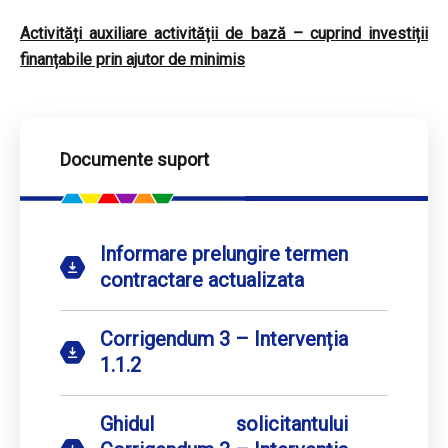
Activități auxiliare activității de bază – cuprind investiții
finanțabile prin ajutor de minimis
Documente suport
Informare prelungire termen
contractare actualizata
Corrigendum 3 – Intervenția
1.1.2
Ghidul solicitantului