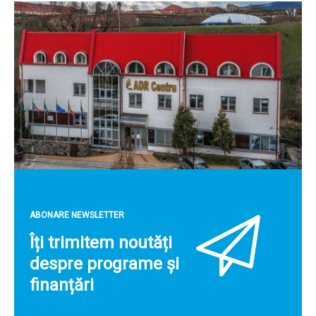
ABONARE NEWSLETTER
Îți trimitem noutăți
despre programe și
finanțări