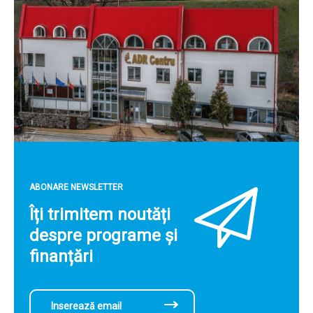
ABONARE NEWSLETTER
Îți trimitem noutăți
despre programe și
finanțări