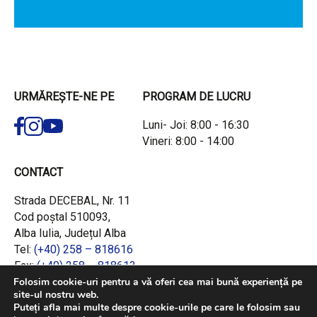
URMĂREȘTE-NE PE
PROGRAM DE LUCRU
Luni- Joi: 8:00 - 16:30
Vineri: 8:00 - 14:00
CONTACT
Strada DECEBAL, Nr. 11
Cod poștal 510093,
Alba Iulia, Județul Alba
Tel:
(+40) 258 – 818616
Fax:
(+40) 258 – 818613
Email:
office@adrcentru.ro
Folosim cookie-uri pentru a vă oferi cea mai bună experiență pe
site-ul nostru web.
Puteți afla mai multe despre cookie-urile pe care le folosim sau
LINK-URI RAPIDE