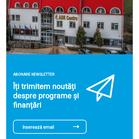
ABONARE NEWSLETTER
Îți trimitem noutăți
despre programe și
finanțări