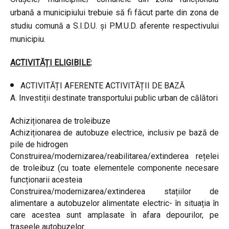
urbană a municipiului trebuie să fi făcut parte din zona de
studiu comună a S.I.D.U. și P.M.U.D. aferente respectivului
municipiu.
ACTIVITĂȚI ELIGIBILE
:
ACTIVITĂȚI AFERENTE ACTIVITĂȚII DE BAZĂ
A. Investiții destinate transportului public urban de călători
Achiziționarea de troleibuze
Achiziționarea de autobuze electrice, inclusiv pe bază de
pile de hidrogen
Construirea/modernizarea/reabilitarea/extinderea rețelei
de troleibuz (cu toate elementele componente necesare
funcționarii acesteia
Construirea/modernizarea/extinderea stațiilor de
alimentare a autobuzelor alimentate electric- în situația în
care acestea sunt amplasate în afara depourilor, pe
traseele autobuzelor.