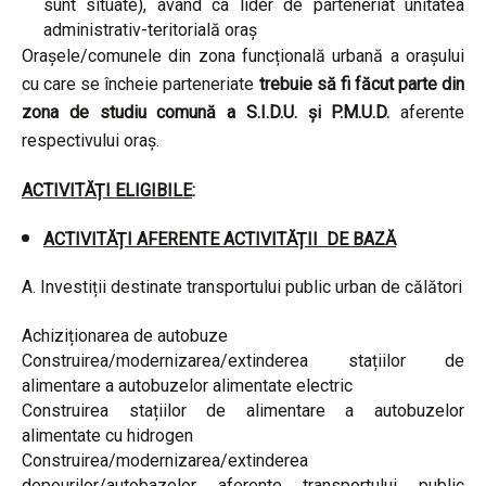
sunt situate), având ca lider de parteneriat unitatea
administrativ-teritorială oraș
Orașele/comunele din zona funcțională urbană a orașului
cu care se încheie parteneriate
trebuie să fi făcut parte din
zona de studiu comună a S.I.D.U. și P.M.U.D.
aferente
respectivului oraș.
ACTIVITĂȚI ELIGIBILE
:
ACTIVITĂȚI AFERENTE ACTIVITĂȚII DE BAZĂ
A. Investiții destinate transportului public urban de călători
Achiziționarea de autobuze
Construirea/modernizarea/extinderea stațiilor de
alimentare a autobuzelor alimentate electric
Construirea stațiilor de alimentare a autobuzelor
alimentate cu hidrogen
Construirea/modernizarea/extinderea
depourilor/autobazelor aferente transportului public