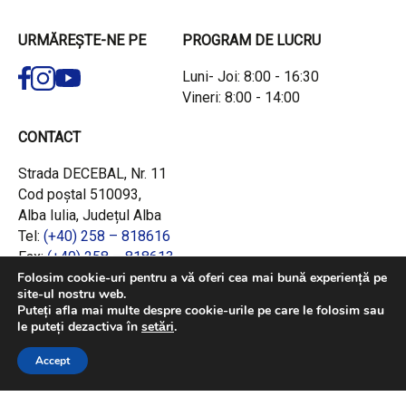
URMĂREȘTE-NE PE
PROGRAM DE LUCRU
Luni- Joi: 8:00 - 16:30
Vineri: 8:00 - 14:00
CONTACT
Strada DECEBAL, Nr. 11
Cod poștal 510093,
Alba Iulia, Județul Alba
Tel:
(+40) 258 – 818616
Fax:
(+40) 258 – 818613
Email:
office@adrcentru.ro
Folosim cookie-uri pentru a vă oferi cea mai bună experiență pe
site-ul nostru web.
Puteți afla mai multe despre cookie-urile pe care le folosim sau
LINK-URI RAPIDE
le puteți dezactiva în
setări
.
Consiliul European
Accept
Jurnalul Oficial al Uniunii Europene