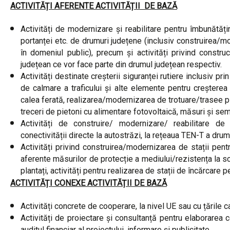
ACTIVITĂȚI AFERENTE ACTIVITĂȚII DE BAZĂ
Activități de modernizare și reabilitare pentru îmbunătățir
portanței etc. de drumuri județene (inclusiv construirea/m
în domeniul public), precum și activități privind constr
județean ce vor face parte din drumul județean respectiv.
Activități destinate creșterii siguranței rutiere inclusiv pr
de calmare a traficului și alte elemente pentru creșterea si
calea ferată, realizarea/modernizarea de trotuare/trasee pie
treceri de pietoni cu alimentare fotovoltaică, măsuri și semn
Activități de construire/ modernizare/ reabilitare de
conectivității directe la autostrăzi, la rețeaua TEN-T a drum
Activități privind construirea/modernizarea de stații pentr
aferente măsurilor de protecție a mediului/rezistența la sch
plantați, activități pentru realizarea de stații de încărcare 
ACTIVITĂȚI CONEXE ACTIVITĂȚII DE BAZĂ
Activități concrete de cooperare, la nivel UE sau cu țările 
Activități de proiectare și consultanță pentru elaborarea 
auditul financiar al proiectului, informare și publicitate