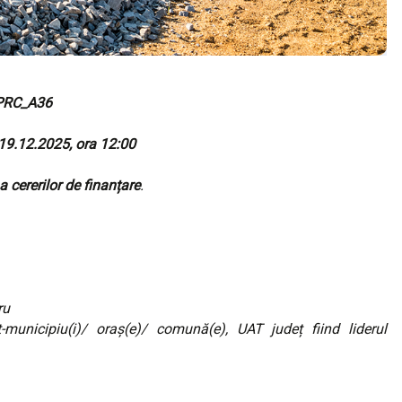
PRC_A36
 19.12.2025, ora 12:00
 cererilor de finanțare
.
ru
eț-municipiu(i)/ oraș(e)/ comună(e), UAT județ fiind liderul