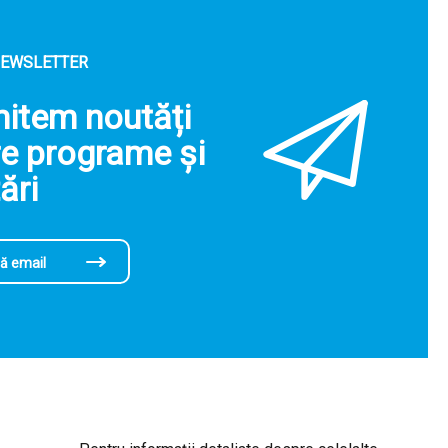
NEWSLETTER
imitem noutăți
e programe și
ări