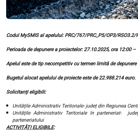
Codul MySMIS al apelului:
PRC/767/PRC_P5/OP3/RSO3.2/
Perioada de depunere a proiectelor: 27.10.2025, ora 12:00 –
Apelul este de tip necompetitiv cu termen limită de depunere a
Bugetul alocat apelului de proiecte este de 22.988.214 euro.
Solicitanți eligibili:
Unitățile Administrativ Teritoriale- județ din Regiunea Cent
Unitățile Administrativ Teritoriale în parteneriat- jud
parteneriatului
ACTIVITĂȚI ELIGIBILE
: