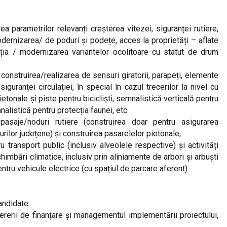
ea parametrilor relevanți creșterea vitezei, siguranței rutiere,
odernizarea/ de poduri și podețe, acces la proprietăți – aflate
ucția / modernizarea variantelor ocolitoare cu statut de drum
in construirea/realizarea de sensuri giratorii, parapeți, elemente
guranței circulației, în special în cazul trecerilor la nivel cu
tonale și piste pentru bicicliști, semnalistică verticală pentru
alistică pentru protecția faunei, etc.
 pasaje/noduri rutiere (construirea doar pentru asigurarea
urilor județene) și construirea pasarelelor pietonale;
u transport public (inclusiv alveolele respective) și activități
imbări climatice, inclusiv prin aliniamente de arbori și arbuști
pentru vehicule electrice (cu spațiul de parcare aferent)
candidate
cererii de finanțare și managementul implementării proiectului,