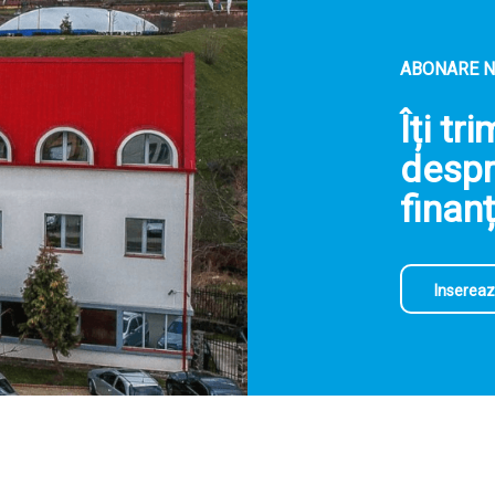
ABONARE 
Îți tr
despr
finanț