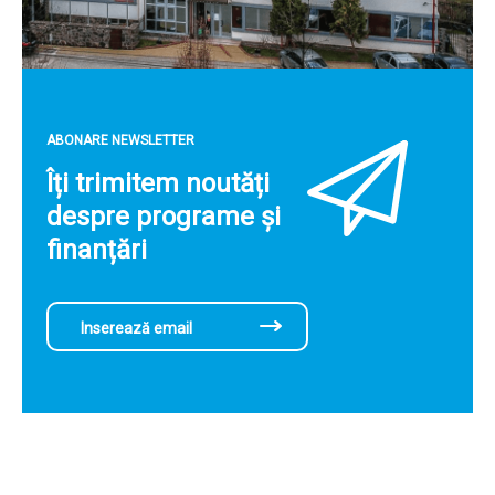
ABONARE NEWSLETTER
Îți trimitem noutăți
despre programe și
finanțări