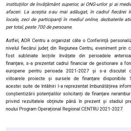
instituțiilor de învățământ superior, ai ONG-urilor și ai medi
afaceri. La aceștia s-au mai adăugat, în cadrul fiecărei în
locale, zeci de participanți în mediul online, dezbaterile at
per total, peste 700 de persoane.
Astfel, ADR Centru a organizat câte o Conferință personali
nivelul fiecărui județ din Regiunea Centru, eveniment prin 
fost subliniate lecțiile învățate din perioadele anterio
finanțare, s-a prezentat cadrul financiar de gestionare a fon
europene pentru perioada 2021-2027 și s-a discutat 
viitoarele proiecte și sursele de finanțare disponibile. 
acestei suite de întâlniri l-a reprezentat îmbunătățirea inform
conștientizării potențialilor solicitanți de finanțare nerambur
privind rezultatele obținute până în prezent și stadiul pre
noului Program Operațional Regional CENTRU 2021-2027.