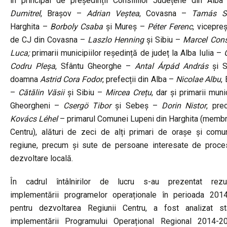
în principal de președinții Consiliilor Județene din Alb
Dumitrel
, Brașov –
Adrian Veștea
, Covasna –
Tamás S
Harghita –
Borboly Csaba
și Mureș –
Péter Ferenc
, vicepreș
de CJ din Covasna –
Laszlo Henning
și Sibiu –
Marcel Cons
Luca;
primarii municipiilor reședință de județ la Alba Iulia –
Codru Pleșa
, Sfântu Gheorghe –
Antal Árpád András
și S
doamna
Astrid Cora Fodor
, prefecții din Alba –
Nicolae Albu
,
–
Cătălin Văsii
și Sibiu –
Mircea Crețu
, dar și primarii munic
Gheorgheni –
Csergö Tibor
și Sebeș –
Dorin Nistor
, pre
Kovács Léhel
– primarul Comunei Lupeni din Harghita (memb
Centru), alături de zeci de alți primari de orașe și comu
regiune, precum și sute de persoane interesate de proce
dezvoltare locală.
În cadrul întâlnirilor de lucru s-au prezentat rezul
implementării programelor operaționale în perioada 201
pentru dezvoltarea Regiunii Centru, a fost analizat sta
implementării Programului Operațional Regional 2014-2