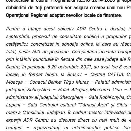
contractate în cadrul Programului REGIO 2014-2020 și expe
dobândită de toți partenerii vor asigura crearea unui nou 
Operațional Regional adaptat nevoilor locale de finanțare.
Pentru a atinge acest obiectiv ADR Centru a derulat, î
septembrie, procesul de consultare publică a grupurilor ți
cetățenilor, concretizat în sondaje online, la care au răsp
total, peste 500 de persoane. Completând această comp
prin întâlniri punctuale în fiecare din cele șase județe ale R
Centru, în perioada 6-20 octombrie 2021, au avut loc 8 con
locale, în format hibrid: la Brașov – Centrul CATTIA; 
Moacșa – Conacul Benke; Tîrgu Mureș – Palatul administra
județului; Sebeș-Alba – Hotel Allegria; Miercurea Ciuc – P
administrativ al județului; Gheorgheni – Sala RobiKonyha, 
Lupeni – Sala Centrului cultural ”Támási Áron” și Sibiu 
mare a Consiliului Județean. În cadrul acestor întrevederi d
experții ADR Centru au discutat direct cu mai mult de 
cetățeni – reprezentanți ai administrației publice loca