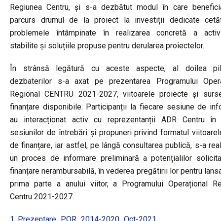
Regiunea Centru, și s-a dezbătut modul în care beneficia
parcurs drumul de la proiect la investiții dedicate cetățe
problemele întâmpinate în realizarea concretă a activit
stabilite și soluțiile propuse pentru derularea proiectelor.
În strânsă legătură cu aceste aspecte, al doilea pi
dezbaterilor s-a axat pe prezentarea Programului Opera
Regional CENTRU 2021-2027, viitoarele proiecte și surs
finanțare disponibile. Participanții la fiecare sesiune de in
au interacționat activ cu reprezentanții ADR Centru în 
sesiunilor de întrebări și propuneri privind formatul viitoare
de finanțare, iar astfel, pe lângă consultarea publică, s-a real
un proces de informare preliminară a potențialilor solicit
finanțare nerambursabilă, în vederea pregătirii lor pentru lansa
prima parte a anului viitor, a Programului Operațional Re
Centru 2021-2027.
1. Prezentare_POR_2014-2020_Oct-2021