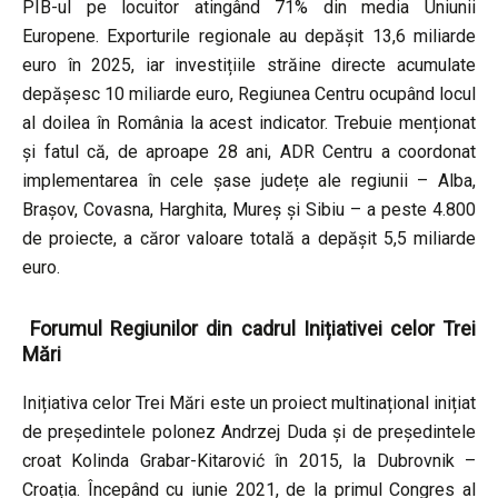
PIB-ul pe locuitor atingând 71% din media Uniunii
Europene. Exporturile regionale au depășit 13,6 miliarde
euro în 2025, iar investițiile străine directe acumulate
depășesc 10 miliarde euro, Regiunea Centru ocupând locul
al doilea în România la acest indicator. Trebuie menționat
și fatul că, de aproape 28 ani, ADR Centru a coordonat
implementarea în cele șase județe ale regiunii – Alba,
Brașov, Covasna, Harghita, Mureș și Sibiu – a peste 4.800
de proiecte, a căror valoare totală a depășit 5,5 miliarde
euro.
Forumul Regiunilor din cadrul Inițiativei celor Trei
Mări
Inițiativa celor Trei Mări este un proiect multinațional inițiat
de președintele polonez Andrzej Duda și de președintele
croat Kolinda Grabar-Kitarović în 2015, la Dubrovnik –
Croația. Începând cu iunie 2021, de la primul Congres al