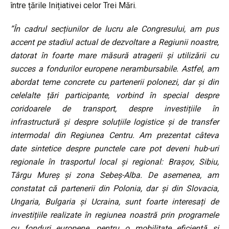
între țările Inițiativei celor Trei Mări.
”În cadrul secțiunilor de lucru ale Congresului, am pus
accent pe stadiul actual de dezvoltare a Regiunii noastre,
datorat în foarte mare măsură atragerii și utilizării cu
succes a fondurilor europene nerambursabile.
Astfel, am
abordat teme concrete cu partenerii polonezi, dar și din
celelalte țări participante, vorbind în special despre
coridoarele de transport, despre investițiile în
infrastructură și despre soluțiile logistice și de transfer
intermodal din Regiunea Centru. Am prezentat câteva
date sintetice despre punctele care pot deveni hub-uri
regionale în trasportul local și regional: Brașov, Sibiu,
Târgu Mureș și zona Sebeș-Alba. De asemenea, am
constatat că partenerii din Polonia, dar și din Slovacia,
Ungaria, Bulgaria și Ucraina, sunt foarte interesați de
investițiile realizate în regiunea noastră prin programele
cu fonduri europene, pentru o mobilitate eficientă și