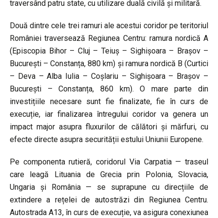
traversând patru state, cu utilizare duală civilă și militară.
Două dintre cele trei ramuri ale acestui coridor pe teritoriul
României traversează Regiunea Centru: ramura nordică A
(Episcopia Bihor – Cluj – Teiuș – Sighișoara – Brașov –
București – Constanța, 880 km) și ramura nordică B (Curtici
– Deva – Alba Iulia – Coșlariu – Sighișoara – Brașov –
București – Constanța, 860 km). O mare parte din
investițiile necesare sunt fie finalizate, fie în curs de
execuție, iar finalizarea întregului coridor va genera un
impact major asupra fluxurilor de călători și mărfuri, cu
efecte directe asupra securității estului Uniunii Europene.
Pe componenta rutieră, coridorul Via Carpatia — traseul
care leagă Lituania de Grecia prin Polonia, Slovacia,
Ungaria și România — se suprapune cu direcțiile de
extindere a rețelei de autostrăzi din Regiunea Centru.
Autostrada A13, în curs de execuție, va asigura conexiunea