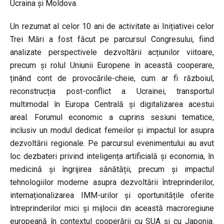
Ucraina și Moldova.
Un rezumat al celor 10 ani de activitate ai Inițiativei celor
Trei Mări a fost făcut pe parcursul Congresului, fiind
analizate perspectivele dezvoltării acțiunilor viitoare,
precum și rolul Uniunii Europene în această cooperare,
ținând cont de provocările-cheie, cum ar fi războiul,
reconstrucția post-conflict a Ucrainei, transportul
multimodal în Europa Centrală și digitalizarea acestui
areal. Forumul economic a cuprins sesiuni tematice,
inclusiv un modul dedicat femeilor și impactul lor asupra
dezvoltării regionale. Pe parcursul evenimentului au avut
loc dezbateri privind inteligența artificială și economia, în
medicină și îngrijirea sănătății, precum și impactul
tehnologiilor moderne asupra dezvoltării întreprinderilor,
internaționalizarea IMM-urilor și oportunitățile oferite
întreprinderilor mici și mijlocii din această macroregiune
europeană în contextul cooperării cu SUA și cu Japonia.