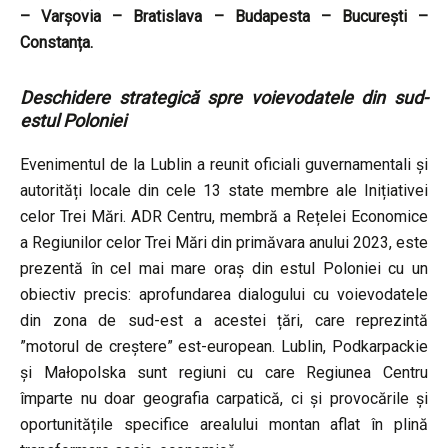
– Varșovia – Bratislava – Budapesta – București –
Constanța.
Deschidere strategică spre voievodatele din sud-
estul Poloniei
Evenimentul de la Lublin a reunit oficiali guvernamentali și
autorități locale din cele 13 state membre ale Inițiativei
celor Trei Mări. ADR Centru, membră a Rețelei Economice
a Regiunilor celor Trei Mări din primăvara anului 2023, este
prezentă în cel mai mare oraș din estul Poloniei cu un
obiectiv precis: aprofundarea dialogului cu voievodatele
din zona de sud-est a acestei țări, care reprezintă
”motorul de creștere” est-european. Lublin, Podkarpackie
și Małopolska sunt regiuni cu care Regiunea Centru
împarte nu doar geografia carpatică, ci și provocările și
oportunitățile specifice arealului montan aflat în plină