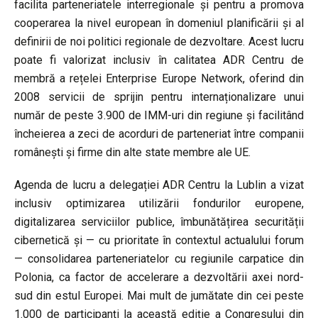
facilita parteneriatele interregionale și pentru a promova
cooperarea la nivel european în domeniul planificării și al
definirii de noi politici regionale de dezvoltare. Acest lucru
poate fi valorizat inclusiv în calitatea ADR Centru de
membră a rețelei Enterprise Europe Network, oferind din
2008 servicii de sprijin pentru internaționalizare unui
număr de peste 3.900 de IMM-uri din regiune și facilitând
încheierea a zeci de acorduri de parteneriat între companii
românești și firme din alte state membre ale UE.
Agenda de lucru a delegației ADR Centru la Lublin a vizat
inclusiv optimizarea utilizării fondurilor europene,
digitalizarea serviciilor publice, îmbunătățirea securității
cibernetică și — cu prioritate în contextul actualului forum
— consolidarea parteneriatelor cu regiunile carpatice din
Polonia, ca factor de accelerare a dezvoltării axei nord-
sud din estul Europei. Mai mult de jumătate din cei peste
1.000 de participanți la această ediție a Congresului din