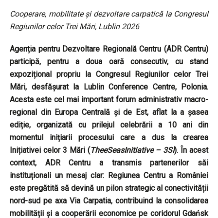
Cooperare, mobilitate și dezvoltare carpatică la Congresul
Regiunilor celor Trei Mări, Lublin 2026
Agenția pentru Dezvoltare Regională Centru (ADR Centru)
participă, pentru a doua oară consecutiv, cu stand
expozițional propriu la Congresul Regiunilor celor Trei
Mări, desfășurat la Lublin Conference Centre, Polonia.
Acesta este cel mai important forum administrativ macro-
regional din Europa Centrală și de Est, aflat la a șasea
ediție, organizată cu prilejul celebrării a 10 ani din
momentul inițiarii procesului care a dus la crearea
Inițiativei celor 3 Mări (
TheeSeasInitiative – 3SI
). În acest
context, ADR Centru a transmis partenerilor săi
instituționali un mesaj clar: Regiunea Centru a României
este pregătită să devină un pilon strategic al conectivității
nord-sud pe axa Via Carpatia, contribuind la consolidarea
mobilității și a cooperării economice pe coridorul Gdańsk