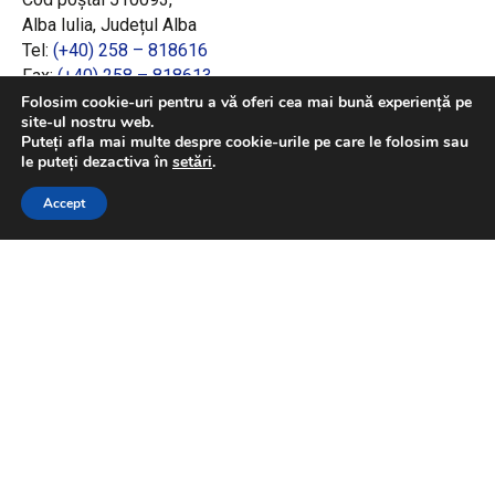
Alba Iulia, Județul Alba
Tel:
(+40) 258 – 818616
Fax:
(+40) 258 – 818613
Email:
office@adrcentru.ro
Folosim cookie-uri pentru a vă oferi cea mai bună experiență pe
site-ul nostru web.
Puteți afla mai multe despre cookie-urile pe care le folosim sau
LINK-URI RAPIDE
le puteți dezactiva în
setări
.
Consiliul European
Accept
Jurnalul Oficial al Uniunii Europene
Ministerul Investițiilor și Proiectelor Europene
Consiliul Concurenței
Pentru informații detaliate despre celelalte
programe cofinanțate de Uniunea Europeană,
vă invităm să vizitați
https://mfe.gov.ro/