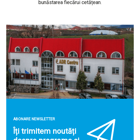
bunăstarea fiecărui cetățean.
ABONARE NEWSLETTER
Îți trimitem noutăți