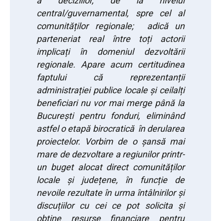
a deciziilor, de la nivelul
central/guvernamental, spre cel al
comunităților regionale; adică un
parteneriat real între toți actorii
implicați în domeniul dezvoltării
regionale. Apare acum certitudinea
faptului că reprezentanții
administrației publice locale și ceilalți
beneficiari nu vor mai merge până la
București pentru fonduri, eliminând
astfel o etapă birocratică în derularea
proiectelor. Vorbim de o șansă mai
mare de dezvoltare a regiunilor printr-
un buget alocat direct comunităților
locale și județene, în funcție de
nevoile rezultate în urma întâlnirilor și
discuțiilor cu cei ce pot solicita și
obține resurse financiare pentru