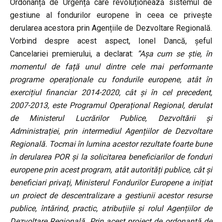
Ordonanță de Urgență care revoluționează sistemul de
gestiune al fondurilor europene în ceea ce privește
derularea acestora prin Agențiile de Dezvoltare Regională.
Vorbind despre acest aspect, Ionel Dancă, șeful
Cancelariei premierului, a declarat:
”Așa cum se știe, în
momentul de față unul dintre cele mai performante
programe operaționale cu fondurile europene, atât în
exercițiul financiar 2014-2020, cât și în cel precedent,
2007-2013, este Programul Operațional Regional, derulat
de Ministerul Lucrărilor Publice, Dezvoltării și
Administrației, prin intermediul Agențiilor de Dezvoltare
Regională. Tocmai în lumina acestor rezultate foarte bune
în derularea POR și la solicitarea beneficiarilor de fonduri
europene prin acest program, atât autorități publice, cât și
beneficiari privați, Ministerul Fondurilor Europene a inițiat
un proiect de descentralizare a gestiunii acestor resurse
publice, întărind, practic, atribuțiile și rolul Agențiilor de
Dezvoltare Regională. Prin acest proiect de ordonanță de