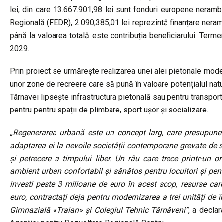
lei, din care 13.667.901,98 lei sunt fonduri europene neram
Regională (FEDR), 2.090,385,01 lei reprezintă finanțare neramb
până la valoarea totală este contribuția beneficiarului. Termen
2029.
Prin proiect se urmărește realizarea unei alei pietonale mod
unor zone de recreere care să pună în valoare potențialul natur
Târnavei lipsește infrastructura pietonală sau pentru transport
pentru pentru spații de plimbare, sport ușor și socializare.
„Regenerarea urbană este un concept larg, care presupune m
adaptarea ei la nevoile societății contemporane grevate de s
și petrecere a timpului liber. Un râu care trece printr-un 
ambient urban confortabil și sănătos pentru locuitori și pen
investi peste 3 milioane de euro în acest scop, resurse car
euro, contractați deja pentru modernizarea a trei unități de
Gimnazială «Traian» și Colegiul Tehnic Târnăveni”
, a decla