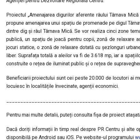
Agenției pentru Dezvoltare Regională Centru.
Proiectul „Amenajarea digurilor aferente râului Târnava Mică
propune amenajarea unui spațiu de promenade pe digul Târnave
dintre dig și râul Târnava Mică. Se vor realiza cinci zone tem
publică, un spațiu de joacă pentru copii, zonă de relaxare a
jocuri statice, o zonă de relaxare dotată cu șezlonguri urban
liber. Suprafața totală a aleilor va fi de 3.618 mp, iar a spaț
construite o rețea de iluminat public și o rețea de supraveghe
Beneficiarii proiectului sunt cei peste 20.000 de locutori ai mu
locuiesc în localitățile învecinate, agenții economici.
_______________________________________________
Pentru mai multe detalii, puteți consulta fișa de proiect atașat
Dacă doriți informații în timp real despre PR Centru și alte op
disponibilă pe Android sau iOS. Pe website-ul programului
ww