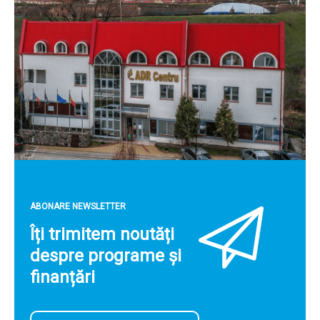
ABONARE NEWSLETTER
Îți trimitem noutăți
despre programe și
finanțări