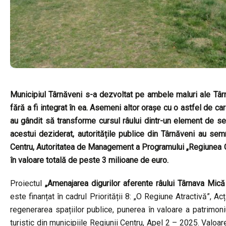
Municipiul Târnăveni s-a dezvoltat pe ambele maluri ale Târnav
fără a fi integrat în ea. Asemeni altor orașe cu o astfel de car
au gândit să transforme cursul râului dintr-un element de sep
acestui deziderat, autoritățile publice din Târnăveni au se
Centru, Autoritatea de Management a Programului „Regiunea C
în valoare totală de peste 3 milioane de euro.
Proiectul
„Amenajarea digurilor aferente râului Târnava Mică
este finanțat în cadrul Priorității 8: „O Regiune Atractivă”, A
regenerarea spațiilor publice, punerea în valoare a patrimoniulu
turistic din municipiile Regiunii Centru, Apel 2 – 2025. Valoa