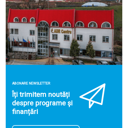
ABONARE NEWSLETTER
Îți trimitem noutăți
despre programe și
finanțări