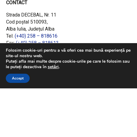
CONTACT
Strada DECEBAL, Nr. 11
Cod poștal 510093,
Alba Iulia, Județul Alba
Tel:
(+40) 258 – 818616
Fax:
(+40) 258 – 818613
Email:
office@adrcentru.ro
Folosim cookie-uri pentru a vă oferi cea mai bună experiență pe
site-ul nostru web.
Puteți afla mai multe despre cookie-urile pe care le folosim sau
LINK-URI RAPIDE
le puteți dezactiva în
setări
.
Consiliul European
Accept
Jurnalul Oficial al Uniunii Europene
Ministerul Investițiilor și Proiectelor Europene
Consiliul Concurenței
Pentru informații detaliate despre celelalte
programe cofinanțate de Uniunea Europeană,
vă invităm să vizitați
https://mfe.gov.ro/