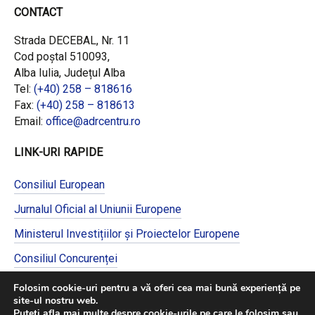
URMĂREȘTE-NE PE
PROGRAM DE LUCRU
Luni- Joi: 8:00 - 16:30
Vineri: 8:00 - 14:00
CONTACT
Strada DECEBAL, Nr. 11
Cod poștal 510093,
Alba Iulia, Județul Alba
Tel:
(+40) 258 – 818616
Fax:
(+40) 258 – 818613
Email:
office@adrcentru.ro
Folosim cookie-uri pentru a vă oferi cea mai bună experiență pe
site-ul nostru web.
Puteți afla mai multe despre cookie-urile pe care le folosim sau