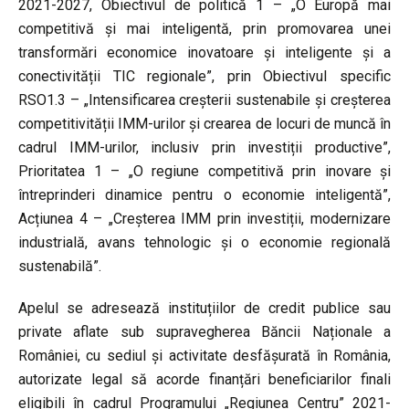
2021-2027, Obiectivul de politică 1 – „O Europă mai
competitivă și mai inteligentă, prin promovarea unei
transformări economice inovatoare și inteligente și a
conectivității TIC regionale”, prin Obiectivul specific
RSO1.3 – „Intensificarea creșterii sustenabile și creșterea
competitivității IMM-urilor și crearea de locuri de muncă în
cadrul IMM-urilor, inclusiv prin investiții productive”,
Prioritatea 1 – „O regiune competitivă prin inovare și
întreprinderi dinamice pentru o economie inteligentă”,
Acțiunea 4 – „Creșterea IMM prin investiții, modernizare
industrială, avans tehnologic și o economie regională
sustenabilă”.
Apelul se adresează instituțiilor de credit publice sau
private aflate sub supravegherea Băncii Naționale a
României, cu sediul și activitate desfășurată în România,
autorizate legal să acorde finanțări beneficiarilor finali
eligibili în cadrul Programului „Regiunea Centru” 2021-