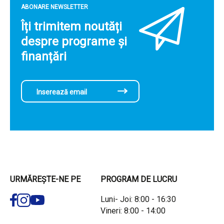
ABONARE NEWSLETTER
Îți trimitem noutăți
despre programe și
finanțări