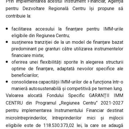
Prin implementarea acestui Instrument Financiar, Agenția
pentru Dezvoltare Regională Centru își propune să
contribuie la:
facilitarea accesului la finanțare pentru IMM-urile
eligibile din Regiunea Centru;
susținerea tranziției de la un model de finanțare bazat
predominant pe granturi către utilizarea instrumentelor
financiare mixte;
oferirea unei flexibilități sporite în alegerea structurii
optime de finanțare, adaptată nevoilor specifice ale
beneficiarilor;
consolidarea capacității IMM-urilor de a funcționa într-o
manieră autosustenabilă și competitivă pe termen lung.
Valoarea alocată Fondului Specific GARANȚII IMM
CENTRU din Programul „Regiunea Centru” 2021-2027
pentru implementarea Instrumentului Financiar destinat
microîntreprinderilor, întreprinderilor mici și mijlocii
eligibile este de 118.530.373,02 lei, la care se adaugă