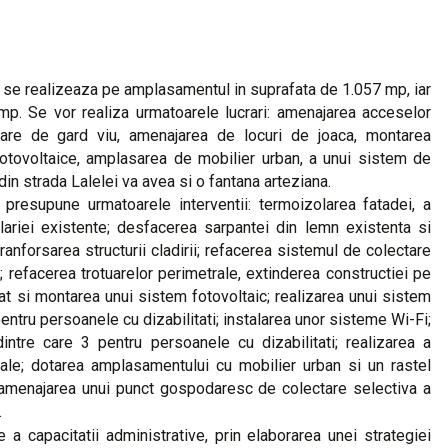
 se realizeaza pe amplasamentul in suprafata de 1.057 mp, iar
p. Se vor realiza urmatoarele lucrari: amenajarea acceselor
tare de gard viu, amenajarea de locuri de joaca, montarea
fotovoltaice, amplasarea de mobilier urban, a unui sistem de
din strada Lalelei va avea si o fantana arteziana.
, presupune urmatoarele interventii: termoizolarea fatadei, a
mplariei existente; desfacerea sarpantei din lemn existenta si
nforsarea structurii cladirii; refacerea sistemul de colectare
i; refacerea trotuarelor perimetrale, extinderea constructiei pe
nat si montarea unui sistem fotovoltaic; realizarea unui sistem
entru persoanele cu dizabilitati; instalarea unor sisteme Wi-Fi;
ntre care 3 pentru persoanele cu dizabilitati; realizarea a
nale; dotarea amplasamentului cu mobilier urban si un rastel
o; amenajarea unui punct gospodaresc de colectare selectiva a
.
e a capacitatii administrative, prin elaborarea unei strategiei