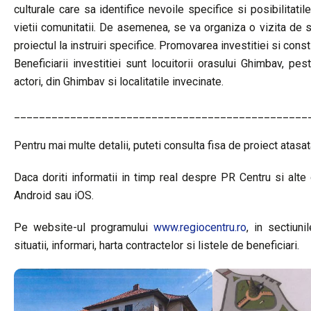
culturale care sa identifice nevoile specifice si posibilitatil
vietii comunitatii. De asemenea, se va organiza o vizita de 
proiectul la instruiri specifice. Promovarea investitiei si cons
Beneficiarii investitiei sunt locuitorii orasului Ghimbav, peste 7
actori, din Ghimbav si localitatile invecinate.
_______________________________________________
Pentru mai multe detalii, puteti consulta fisa de proiect atasat
Daca doriti informatii in timp real despre PR Centru si alte o
Android sau iOS.
Pe website-ul programului
www.regiocentru.ro
, in sectiun
situatii, informari, harta contractelor si listele de beneficiari.