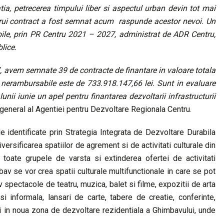
tia, petrecerea timpului liber si aspectul urban devin tot mai
carui contract a fost semnat acum raspunde acestor nevoi. Un
ile, prin PR Centru 2021 – 2027, administrat de ADR Centru,
blice.
va”, avem semnate 39 de contracte de finantare in valoare totala
e nerambursabile este de 733.918.147,66 lei. Sunt in evaluare
unii iunie un apel pentru finantarea dezvoltarii infrastructurii
 general al Agentiei pentru Dezvoltare Regionala Centru.
e identificate prin Strategia Integrata de Dezvoltare Durabila
ersificarea spatiilor de agrement si de activitati culturale din
u toate grupele de varsta si extinderea ofertei de activitati
bav se vor crea spatii culturale multifunctionale in care se pot
v spectacole de teatru, muzica, balet si filme, expozitii de arta
 si informala, lansari de carte, tabere de creatie, conferinte,
 in noua zona de dezvoltare rezidentiala a Ghimbavului, unde