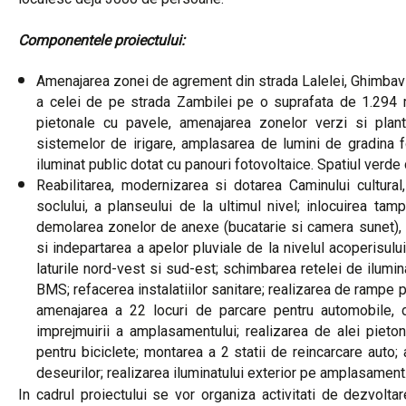
Componentele proiectului:
Amenajarea zonei de agrement din strada Lalelei, Ghimbav
a celei de pe strada Zambilei pe o suprafata de 1.294 m
pietonale cu pavele, amenajarea zonelor verzi si plan
sistemelor de irigare, amplasarea de lumini de gradina 
iluminat public dotat cu panouri fotovoltaice. Spatiul verde 
Reabilitarea, modernizarea si dotarea Caminului cultural
soclului, a planseului de la ultimul nivel; inlocuirea ta
demolarea zonelor de anexe (bucatarie si camera sunet), ra
si indepartarea a apelor pluviale de la nivelul acoperisulu
laturile nord-vest si sud-est; schimbarea retelei de ilumi
BMS; refacerea instalatiilor sanitare; realizarea de rampe p
amenajarea a 22 locuri de parcare pentru automobile, di
imprejmuirii a amplasamentului; realizarea de alei pieto
pentru biciclete; montarea a 2 statii de reincarcare aut
deseurilor; realizarea iluminatului exterior pe amplasament
In cadrul proiectului se vor organiza activitati de dezvoltar