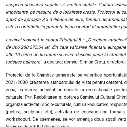
acoperis deasupra capului si venituri stabile. Cultura, educa
importante, pe masura de o localitate creste. Proiectul al 
aport de aproape 3,5 milioane de euro, fonduri nerambursab
este o contributie importanta la acest efort al autoritatilor pu
La nivel regional, in cadrul Prioritatii 8 – „O regiune atracti
de 866.280.273,54 lei, din care valoarea finantarii europen
alte 10 cereri de finantare si avem deschis pana la sfarsitul l
turistice balneare”
, a declarat domnul Simion Cretu, directorul
Proiectul de la Ghimbav urmareste sa valorifice oportunitatil
2021-2030: cresterea standardului de viata pentru cetateni, div
zona, cresterea activitatilor sociale si recreationale pentr
culturale. Prin Reabilitarea si dotarea Caminului Cultural Ghim
organiza activitati socio-culturale, cultural-educative respecti
(pictura, sculptura, etc), activitati de educatie non formala
workshopuri. De asemenea, se vor amenaja doua spatii verzi
locuiesc deja 3000 de persoane.