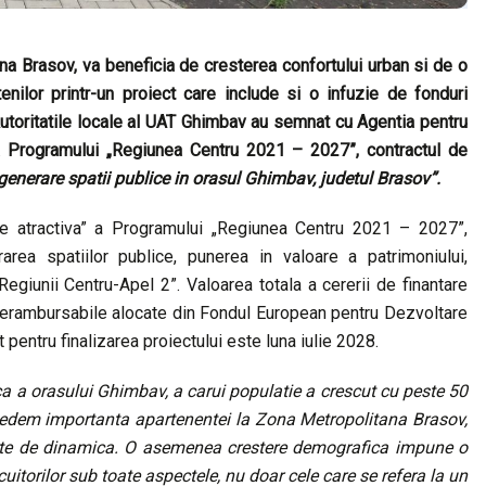
na Brasov, va beneficia de cresterea confortului urban si de o
tenilor printr-un proiect care include si o infuzie de fonduri
toritatile locale al UAT Ghimbav au semnat cu Agentia pentru
 Programului „Regiunea Centru 2021 – 2027”, contractul de
generare spatii publice in orasul Ghimbav, judetul Brasov”.
iune atractiva” a Programului „Regiunea Centru 2021 – 2027”,
area spatiilor publice, punerea in valoare a patrimoniului,
e Regiunii Centru-Apel 2”. Valoarea totala a cererii de finantare
 nerambursabile alocate din Fondul European pentru Dezvoltare
entru finalizarea proiectului este luna iulie 2028.
a a orasului Ghimbav, a carui populatie a crescut cu peste 50
vedem importanta apartenentei la Zona Metropolitana Brasov,
arte de dinamica. O asemenea crestere demografica impune o
cuitorilor sub toate aspectele, nu doar cele care se refera la un