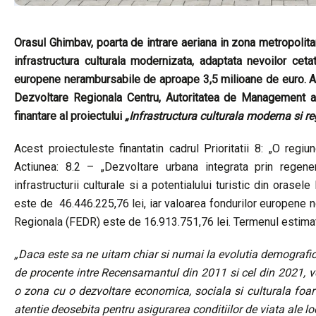
Orasul Ghimbav, poarta de intrare aeriana in zona metropolita
infrastructura culturala modernizata, adaptata nevoilor ceta
europene nerambursabile de aproape 3,5 milioane de euro. Au
Dezvoltare Regionala Centru, Autoritatea de Management a
finantare al proiectului
„Infrastructura culturala moderna si re
Acest proiectuleste finantatin cadrul Prioritatii 8: „O reg
Actiunea: 8.2 – „Dezvoltare urbana integrata prin regener
infrastructurii culturale si a potentialului turistic din orasel
este de 46.446.225,76 lei, iar valoarea fondurilor europene
Regionala (FEDR) este de 16.913.751,76 lei. Termenul estimat p
„Daca este sa ne uitam chiar si numai la evolutia demografic
de procente intre Recensamantul din 2011 si cel din 2021, 
o zona cu o dezvoltare economica, sociala si culturala fo
atentie deosebita pentru asigurarea conditiilor de viata ale lo