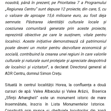
noastră, până în prezent, pe Prioritatea 7 a Programului
„Regiunea Centru” sunt depuse 12 proiecte, din care, 5, cu
o valoare de aproape 15,6 milioane euro, au fost deja
semnate. Păstrarea identității culturale locale și
coeziunea comunitară generate prin aceste proiecte,
reprezintă obiective pe care le susținem, vitale pentru
localnici. Aceste inițiative demonstrează că patrimoniul
poate deveni un motor pentru dezvoltare economică și
socială, contribuind la crearea unei regiuni în care valorile
culturale și naturale sunt protejate și apreciate deopotrivă
de localnici și vizitatori
”, a declarat Directorul general al
ADR Centru, domnul Simon Crețu.
Situată în centrul localității Horea, la confluența a două
cursuri de apă: Valea Albacului și Valea Arăzii, Biserica
„Sfinții Arhangheli” este un monument istoric de mare
însemnătate, înscris în Lista Monumentelor Istorice.
Construită prin munca și cheltuiala locuitorilor din zonă