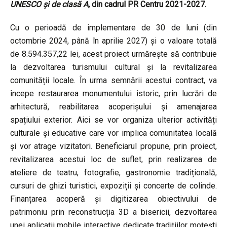
UNESCO și de clasă A,
din cadrul PR Centru 2021-2027.
Cu o perioadă de implementare de 30 de luni (din
octombrie 2024, până în aprilie 2027) și o valoare totală
de 8.594.357,22 lei, acest proiect urmărește să contribuie
la dezvoltarea turismului cultural și la revitalizarea
comunității locale. În urma semnării acestui contract, va
începe restaurarea monumentului istoric, prin lucrări de
arhitectură, reabilitarea acoperișului și amenajarea
spațiului exterior. Aici se vor organiza ulterior activități
culturale și educative care vor implica comunitatea locală
și vor atrage vizitatori. Beneficiarul propune, prin proiect,
revitalizarea acestui loc de suflet, prin realizarea de
ateliere de teatru, fotografie, gastronomie tradițională,
cursuri de ghizi turistici, expoziții și concerte de colinde.
Finanțarea acoperă și digitizarea obiectivului de
patrimoniu prin reconstrucția 3D a bisericii, dezvoltarea
unei aplicații mobile interactive dedicate tradițiilor moțești