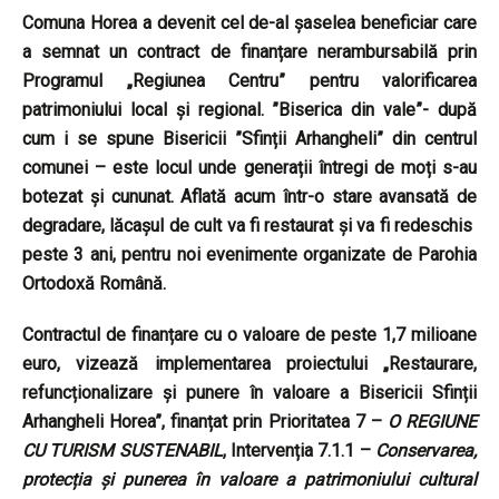
Comuna Horea a devenit cel de-al șaselea beneficiar care
a semnat un contract de finanțare nerambursabilă prin
Programul „Regiunea Centru” pentru valorificarea
patrimoniului local și regional. ”Biserica din vale”- după
cum i se spune Bisericii ”Sfinții Arhangheli” din centrul
comunei – este locul unde generații întregi de moți s-au
botezat și cununat. Aflată acum într-o stare avansată de
degradare, lăcașul de cult va fi restaurat și va fi redeschis
peste 3 ani, pentru noi evenimente organizate de Parohia
Ortodoxă Română.
Contractul de finanțare cu o valoare de peste 1,7 milioane
euro, vizează implementarea proiectului „Restaurare,
refuncționalizare și punere în valoare a Bisericii Sfinții
Arhangheli Horea”, finanțat prin Prioritatea 7 –
O REGIUNE
CU TURISM SUSTENABIL
, Intervenția 7.1.1 –
Conservarea,
protecția și punerea în valoare a patrimoniului cultural