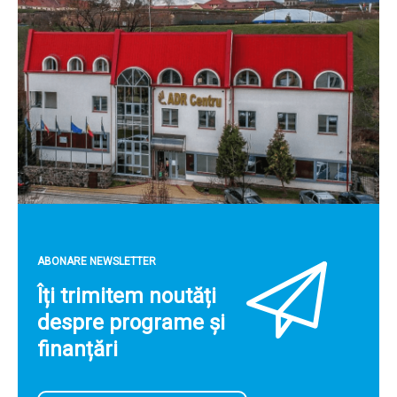
ABONARE NEWSLETTER
Îți trimitem noutăți
despre programe și
finanțări