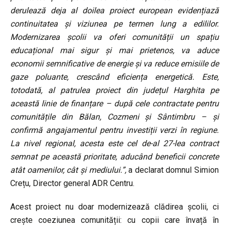
derulează deja al doilea proiect european evidențiază
continuitatea și viziunea pe termen lung a edililor.
Modernizarea școlii va oferi comunității un spațiu
educațional mai sigur și mai prietenos, va aduce
economii semnificative de energie și va reduce emisiile de
gaze poluante, crescând eficiența energetică. Este,
totodată, al patrulea proiect din județul Harghita pe
această linie de finanțare – după cele contractate pentru
comunitățile din Bălan, Cozmeni și Sântimbru – și
confirmă angajamentul pentru investiții verzi în regiune.
La nivel regional, acesta este cel de-al 27-lea contract
semnat pe această prioritate, aducând beneficii concrete
atât oamenilor, cât și mediului.”,
a declarat domnul Simion
Crețu, Director general ADR Centru.
Acest proiect nu doar modernizează clădirea școlii, ci
crește coeziunea comunității: cu copii care învață în