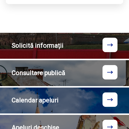
Solicită
informații
Consultare
publică
Calendar
apeluri
Apeluri
deschise