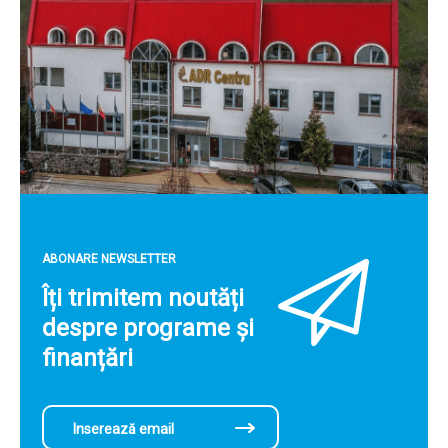
ABONARE NEWSLETTER
Îți trimitem noutăți
despre programe și
finanțări