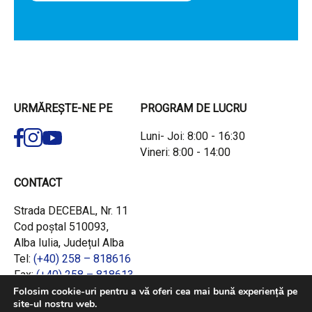
URMĂREȘTE-NE PE
PROGRAM DE LUCRU
Luni- Joi: 8:00 - 16:30
Vineri: 8:00 - 14:00
CONTACT
Strada DECEBAL, Nr. 11
Cod poștal 510093,
Alba Iulia, Județul Alba
Tel:
(+40) 258 – 818616
Fax:
(+40) 258 – 818613
Email:
office@adrcentru.ro
Folosim cookie-uri pentru a vă oferi cea mai bună experiență pe
site-ul nostru web.