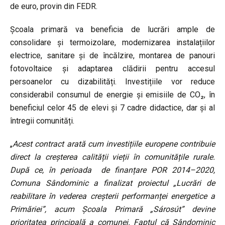
de euro, provin din FEDR.
Școala primară va beneficia de lucrări ample de
consolidare și termoizolare, modernizarea instalațiilor
electrice, sanitare și de încălzire, montarea de panouri
fotovoltaice și adaptarea clădirii pentru accesul
persoanelor cu dizabilități. Investițiile vor reduce
considerabil consumul de energie și emisiile de CO₂, în
beneficiul celor 45 de elevi și 7 cadre didactice, dar și al
întregii comunități.
„
Acest contract arată cum investițiile europene contribuie
direct la creșterea calității vieții în comunitățile rurale.
După ce, în perioada de finanțare POR 2014–2020,
Comuna Sândominic a finalizat proiectul „Lucrări de
reabilitare în vederea creșterii performanței energetice a
Primăriei”, acum Școala Primară „Sárosút” devine
prioritatea principală a comunei. Faptul că Sândominic