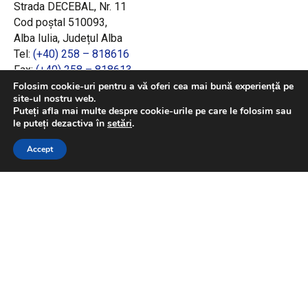
Strada DECEBAL, Nr. 11
Cod poștal 510093,
Alba Iulia, Județul Alba
Tel:
(+40) 258 – 818616
Fax:
(+40) 258 – 818613
Email:
office@adrcentru.ro
Folosim cookie-uri pentru a vă oferi cea mai bună experiență pe
site-ul nostru web.
Puteți afla mai multe despre cookie-urile pe care le folosim sau
LINK-URI RAPIDE
le puteți dezactiva în
setări
.
Consiliul European
Accept
Jurnalul Oficial al Uniunii Europene
Ministerul Investițiilor și Proiectelor Europene
Consiliul Concurenței
Pentru informații detaliate despre celelalte
programe cofinanțate de Uniunea Europeană,
vă invităm să vizitați
https://mfe.gov.ro/