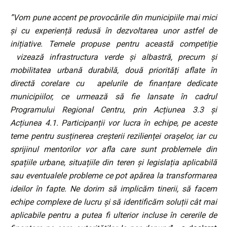
”
Vom pune accent pe provocările din municipiile mai mici
și cu experiență redusă în dezvoltarea unor astfel de
inițiative. Temele propuse pentru această competiție
vizează infrastructura verde și albastră, precum și
mobilitatea urbană durabilă, două priorități aflate în
directă corelare cu apelurile de finanțare dedicate
municipiilor, ce urmează să fie lansate în cadrul
Programului Regional Centru, prin Acțiunea 3.3 și
Acțiunea 4.1.
Participanții vor lucra în echipe, pe aceste
teme pentru susținerea creșterii rezilienței orașelor, iar cu
sprijinul mentorilor vor afla care sunt problemele din
spațiile urbane, situațiile din teren și legislația aplicabilă
sau eventualele probleme ce pot apărea la transformarea
ideilor în fapte. Ne dorim să implicăm tinerii, să facem
echipe complexe de lucru și să identificăm soluții cât mai
aplicabile pentru a putea fi ulterior incluse în cererile de