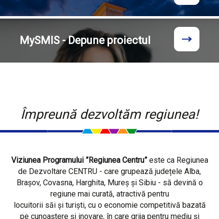
MySMIS - Depune proiectul
Împreună dezvoltăm regiunea!
Viziunea Programului ”Regiunea Centru”
este ca Regiunea
de Dezvoltare CENTRU - care grupează județele Alba,
Brașov, Covasna, Harghita, Mureș și Sibiu - să devină o
regiune mai curată, atractivă pentru
locuitorii săi și turiști, cu o economie competitivă bazată
pe cunoaștere și inovare, în care grija pentru mediu și