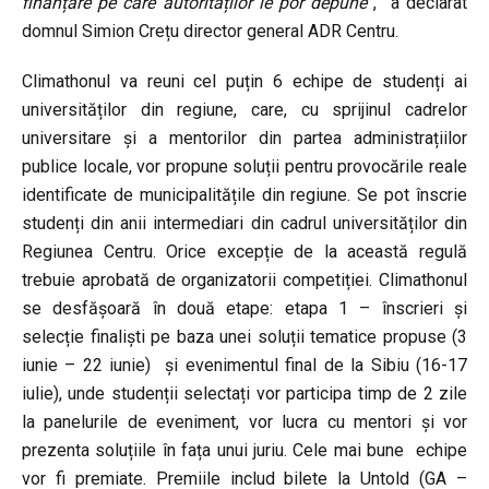
finanțare pe care autorităților le por depune
”, a declarat
domnul Simion Crețu director general ADR Centru.
Climathonul va reuni cel puțin 6 echipe de studenți ai
universităților din regiune, care, cu sprijinul cadrelor
universitare și a mentorilor din partea administrațiilor
publice locale, vor propune soluții pentru provocările reale
identificate de municipalitățile din regiune. Se pot înscrie
studenți din anii intermediari din cadrul universităților din
Regiunea Centru. Orice excepție de la această regulă
trebuie aprobată de organizatorii competiției. Climathonul
se desfășoară în două etape: etapa 1 – înscrieri și
selecție finaliști pe baza unei soluții tematice propuse (3
iunie – 22 iunie) și evenimentul final de la Sibiu (16-17
iulie), unde studenții selectați vor participa timp de 2 zile
la panelurile de eveniment, vor lucra cu mentori și vor
prezenta soluțiile în fața unui juriu. Cele mai bune echipe
vor fi premiate. Premiile includ bilete la Untold (GA –