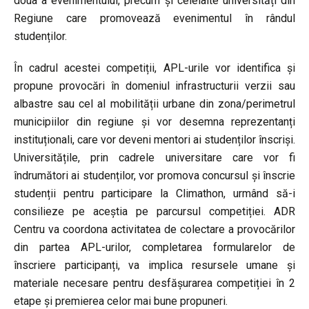
doua a evenimentului, precum și celelalte universități din
Regiune care promovează evenimentul în rândul
studenților.
În cadrul acestei competiții, APL-urile vor identifica și
propune provocări în domeniul infrastructurii verzii sau
albastre sau cel al mobilității urbane din zona/perimetrul
municipiilor din regiune și vor desemna reprezentanți
instituționali, care vor deveni mentori ai studenților înscriși.
Universitățile, prin cadrele universitare care vor fi
îndrumători ai studenților, vor promova concursul și înscrie
studenții pentru participare la Climathon, urmând să-i
consilieze pe aceștia pe parcursul competiției. ADR
Centru va coordona activitatea de colectare a provocărilor
din partea APL-urilor, completarea formularelor de
înscriere participanți, va implica resursele umane și
materiale necesare pentru desfășurarea competiției în 2
etape și premierea celor mai bune propuneri.