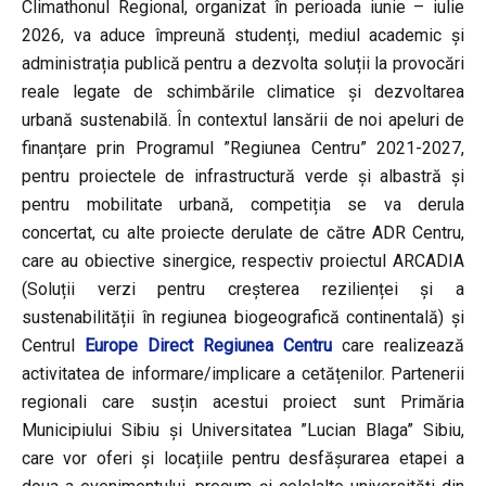
Climathonul Regional, organizat în perioada iunie – iulie
2026, va aduce împreună studenți, mediul academic și
administrația publică pentru a dezvolta soluții la provocări
reale legate de schimbările climatice și dezvoltarea
urbană sustenabilă. În contextul lansării de noi apeluri de
finanțare prin Programul ”Regiunea Centru” 2021-2027,
pentru proiectele de infrastructură verde și albastră și
pentru mobilitate urbană, competiția se va derula
concertat, cu alte proiecte derulate de către ADR Centru,
care au obiective sinergice, respectiv proiectul ARCADIA
(Soluții verzi pentru creșterea rezilienței și a
sustenabilității în regiunea biogeografică continentală) și
Centrul
Europe Direct Regiunea Centru
care realizează
activitatea de informare/implicare a cetățenilor. Partenerii
regionali care susțin acestui proiect sunt Primăria
Municipiului Sibiu și Universitatea ”Lucian Blaga” Sibiu,
care vor oferi și locațiile pentru desfășurarea etapei a