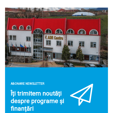
ABONARE NEWSLETTER
Îți trimitem noutăți
despre programe și
finanțări