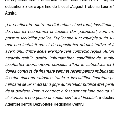
educationala care apartine de Liceul „August Treboniu Laurian”, 
Agnita.
„La confluenta dintre mediul urban si cel rural, localitatile 
dezvoltarea economica si locuire, dar, paradoxal, sunt ma
privinta serviciilor publice. Explicatiile sunt multiple si tin si
mai nou instalati dar si de capacitatea administrativa si fi
avem unul dintre acele exemple care contrazic regula. Autori
nerambursabila pentru imbunatatirea conditiilor de studi
localitatea apartinatoare orasului, aflata in subordonarea
doilea contract de finantare semnat recent pentru imbunatatire
liceului, ridicand valoarea totala a investitiilor finantat
milioane de lei si aratand grija autoritatilor publice atat pentr
de la periferie. Primul contract a fost semnat luna trecuta si 
eficientizare energetica la sediul central al liceului”
, a decla
Agentiei pentru Dezvoltare Regionala Centru.