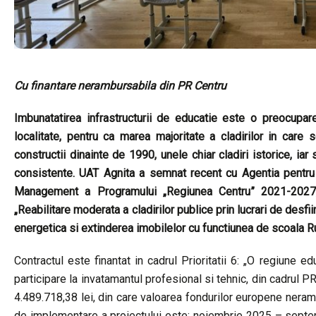
Cu finantare nerambursabila din PR Centru
Imbunatatirea infrastructurii de educatie este o preocupare
localitate, pentru ca marea majoritate a cladirilor in car
constructii dinainte de 1990, unele chiar cladiri istorice, ia
consistente. UAT Agnita a semnat recent cu Agentia pentru
Management a Programului „Regiunea Centru” 2021-2027, 
„Reabilitare moderata a cladirilor publice prin lucrari de desfi
energetica si extinderea imobilelor cu functiunea de scoala Ru
Contractul este finantat in cadrul Prioritatii 6: „O regiune e
participare la invatamantul profesional si tehnic, din cadrul P
4.489.718,38 lei, din care valoarea fondurilor europene nera
de implementare a proiectului este: noiembrie 2025 – septe