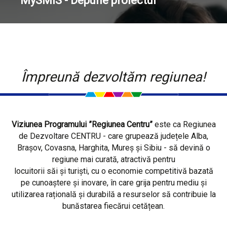
MySMIS - Depune proiectul
Împreună dezvoltăm regiunea!
Viziunea Programului ”Regiunea Centru”
este ca Regiunea
de Dezvoltare CENTRU - care grupează județele Alba,
Brașov, Covasna, Harghita, Mureș și Sibiu - să devină o
regiune mai curată, atractivă pentru
locuitorii săi și turiști, cu o economie competitivă bazată
pe cunoaștere și inovare, în care grija pentru mediu și
utilizarea rațională și durabilă a resurselor să contribuie la
bunăstarea fiecărui cetățean.