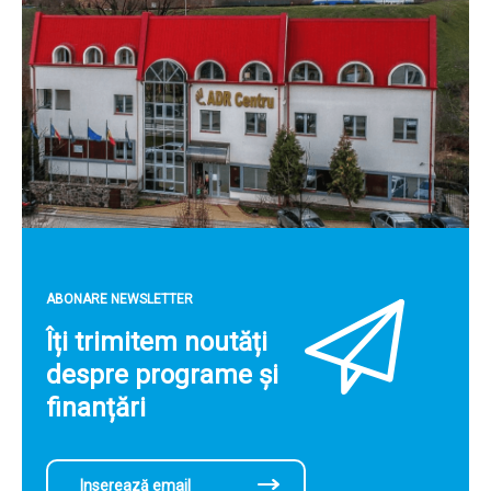
ABONARE NEWSLETTER
Îți trimitem noutăți
despre programe și
finanțări