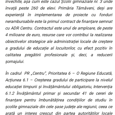
învechite, așa cum este cazul Școlii gimnaziale nr. 3 unde
învață peste 260 de elevi. Primăria Târnăveni, deși are
experiență în implementarea de proiecte cu fonduri
nerambursabile este la primul contract de finanțare semnat
cu ADR Centru. Contractul este unul de amploare, de peste
4 milioane de euro, resurse care vor contribui la realizarea
obiectivelor strategice ale administrației locale de creștere
a gradului de educație al locuitorilor, cu efect pozitiv în
calitatea pregătirii profesionale și, deci, a reducerii
șomajului.
În cadrul
PR „Centru”, Prioritatea 6 – O Regiune Educată,
Acțiunea 6.1 –
Creșterea gradului de participare la nivelul
educației timpurii și învățământului obligatoriu, Intervenția
6.1.2 Învățământul primar și secundar 41 de cereri de
finanțare pentru îmbunătățirea condițiilor de studiu în
școlile gimnaziale din cele șase județe ale regiunii, ceea ce
arată un interes crescut din partea autorităților locale