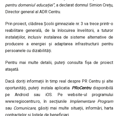
pentru domeniul educației”,
a declarat domnul Simion Crețu,
Director general al ADR Centru.
Prin proiect, clădirea Școlii gimnaziale nr. 3 va trece printr-o
reabilitare generală, de la înlocuirea învelitorii, a tuturor
instalațiilor, inclusiv instalarea de sisteme alternative de
producere a energiei și adaptarea infrastructurii pentru
persoanele cu dizabilități.
Pentru mai multe detalii, puteți consulta fișa de proiect
atașată.
Dacă doriți informații în timp real despre PR Centru și alte
oportunități, puteți instala aplicatia
PRoCentru
disponibilă
pe Android sau iOS. Pe website-ul programului
www.regiocentru.ro, în secțiunile
Implementare Program
sau
Comunicare
, găsiți mai multe situații, informări, harta
contractelor și listele de beneficiari.