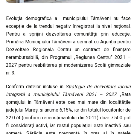
Evoluția demografică a municipiului Târnăveni nu face
excepție de la trendul negativ înregistrat la nivel național.
Pentru a sprijini dezvoltarea comunității prin educație,
Primăria Municipiului Târnăveni a semnat cu Agenția pentru
Dezvoltare Regională Centru un contract de finanțare
nerambursabilă, din Programul „Regiunea Centru” 2021 –
2027 pentru reabilitarea și modernizarea Școlii gimnaziale
nr. 3.
Conform datelor incluse în
Strategia de dezvoltare locală
integrată a municipiului Târnăveni 2021 – 2027
: „Rata
șomajului în Târnăveni este cea mai mare din localitățile
județului Mureș, și anume 6,15%, iar din totalul locuitorilor de
22.074 (conform recensământului din 2011) doar 7.500 pot
fi considerați activi, iar restul populației este inactivă sau
șomeră. Sărăcia este pregnantă în oraș și în satele