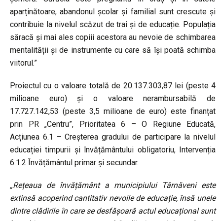
aparținătoare, abandonul școlar și familial sunt crescute și
contribuie la nivelul scăzut de trai și de educație. Populația
săracă și mai ales copiii acestora au nevoie de schimbarea
mentalității și de instrumente cu care să își poată schimba
viitorul.”
Proiectul cu o valoare totală de 20.137.303,87 lei (peste 4
milioane euro) și o valoare nerambursabilă de
17.727.142,53 (peste 3,5 milioane de euro) este finanțat
prin PR „Centru”, Prioritatea 6 – O Regiune Educată,
Acțiunea 6.1 – Creșterea gradului de participare la nivelul
educației timpurii și învățământului obligatoriu, Intervenția
6.1.2 Învățământul primar și secundar.
„Rețeaua de învățământ a municipiului Târnăveni este
extinsă acoperind cantitativ nevoile de educație, însă unele
dintre clădirile în care se desfășoară actul educațional sunt