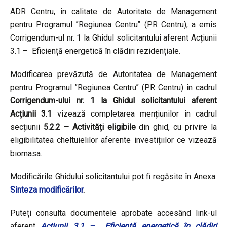
ADR Centru, în calitate de Autoritate de Management
pentru Programul ’’Regiunea Centru’’ (PR Centru), a emis
Corrigendum-ul nr. 1 la Ghidul solicitantului aferent Acțiunii
3.1 – Eficiență energetică în clădiri rezidențiale.
Modificarea prevăzută de Autoritatea de Management
pentru Programul ’’Regiunea Centru’’ (PR Centru) în cadrul
Corrigendum-ului nr. 1 la Ghidul solicitantului aferent
Acțiunii 3.1
vizează completarea mențiunilor în cadrul
secțiunii
5.2.2 – Activități eligibile
din ghid, cu privire la
eligibilitatea cheltuielilor aferente investițiilor ce vizează
biomasa.
Modificările Ghidului solicitantului pot fi regăsite în Anexa:
Sinteza modificărilor
.
Puteți consulta documentele aprobate accesând link-ul
aferent
Acțiunii 3.1 – Eficiență energetică în clădiri