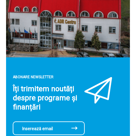
ABONARE NEWSLETTER
Îți trimitem noutăți
despre programe și
finanțări