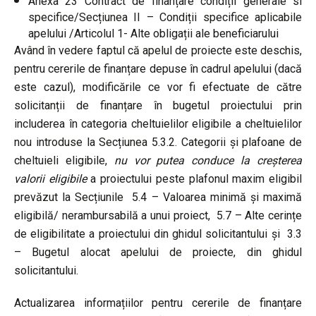
Anexa 23 Contract de finanțare condiții generale si
specifice/Secțiunea II – Condiții specifice aplicabile
apelului /Articolul 1- Alte obligații ale beneficiarului
Având în vedere faptul că apelul de proiecte este deschis,
pentru cererile de finanțare depuse în cadrul apelului (dacă
este cazul), modificările ce vor fi efectuate de către
solicitanții de finanțare în bugetul proiectului prin
includerea în categoria cheltuielilor eligibile a cheltuielilor
nou introduse la Secțiunea 5.3.2. Categorii și plafoane de
cheltuieli eligibile,
nu vor putea conduce la creșterea
valorii eligibile
a proiectului peste plafonul maxim eligibil
prevăzut la Secțiunile 5.4 – Valoarea minimă și maximă
eligibilă/ nerambursabilă a unui proiect, 5.7 – Alte cerințe
de eligibilitate a proiectului din ghidul solicitantului și 3.3
– Bugetul alocat apelului de proiecte, din ghidul
solicitantului.
Actualizarea informațiilor pentru cererile de finanțare