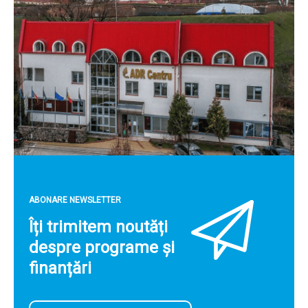
ABONARE NEWSLETTER
Îți trimitem noutăți
despre programe și
finanțări