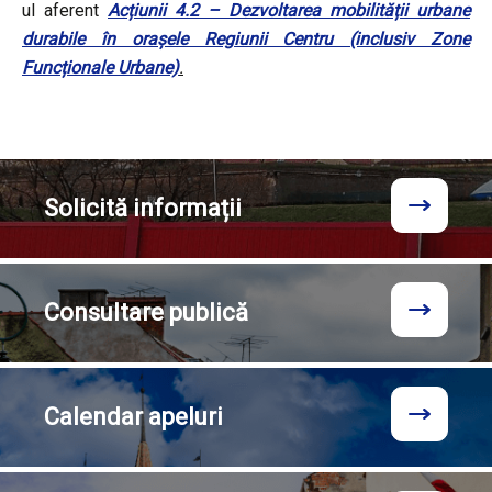
ul aferent
Acțiunii 4.2 – Dezvoltarea mobilității urbane
durabile în orașele Regiunii Centru (inclusiv Zone
Funcționale Urbane)
.
Solicită
informații
Consultare
publică
Calendar
apeluri