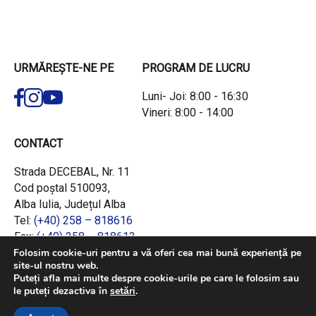
URMĂREȘTE-NE PE
PROGRAM DE LUCRU
Luni- Joi: 8:00 - 16:30
Vineri: 8:00 - 14:00
CONTACT
Strada DECEBAL, Nr. 11
Cod poștal 510093,
Alba Iulia, Județul Alba
Tel:
(+40) 258 – 818616
Fax:
(+40) 258 – 818613
Email:
office@adrcentru.ro
Folosim cookie-uri pentru a vă oferi cea mai bună experiență pe
site-ul nostru web.
Puteți afla mai multe despre cookie-urile pe care le folosim sau
LINK-URI RAPIDE
le puteți dezactiva în
setări
.