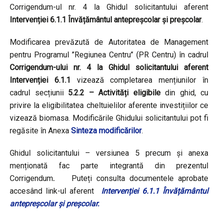
Corrigendum-ul nr. 4 la Ghidul solicitantului aferent
Intervenției 6.1.1 Învățământul antepreșcolar și preșcolar
.
Modificarea prevăzută de Autoritatea de Management
pentru Programul ’’Regiunea Centru’’ (PR Centru) în cadrul
Corrigendum-ului nr. 4 la Ghidul solicitantului aferent
Intervenției 6.1.1
vizează completarea mențiunilor în
cadrul secțiunii
5.2.2 – Activități eligibile
din ghid, cu
privire la eligibilitatea cheltuielilor aferente investițiilor ce
vizează biomasa. Modificările Ghidului solicitantului pot fi
regăsite în Anexa
Sinteza modificărilor
.
Ghidul solicitantului – versiunea 5 precum și anexa
menționată fac parte integrantă din prezentul
Corrigendum
.
Puteți consulta documentele aprobate
accesând link-ul aferent
Intervenției 6.1.1 Învățământul
antepreșcolar și preșcolar
.