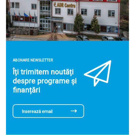
ABONARE NEWSLETTER
Îți trimitem noutăți
despre programe și
finanțări