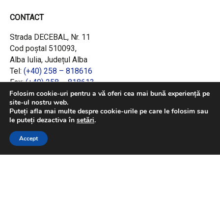
CONTACT
Strada DECEBAL, Nr. 11
Cod poștal 510093,
Alba Iulia, Județul Alba
Tel:
(+40) 258 – 818616
Fax:
(+40) 258 – 818613
Email:
office@adrcentru.ro
Folosim cookie-uri pentru a vă oferi cea mai bună experiență pe
site-ul nostru web.
Puteți afla mai multe despre cookie-urile pe care le folosim sau
LINK-URI RAPIDE
le puteți dezactiva în
setări
.
Consiliul European
Accept
Jurnalul Oficial al Uniunii Europene
Ministerul Investițiilor și Proiectelor Europene
Consiliul Concurenței
Pentru informații detaliate despre celelalte
programe cofinanțate de Uniunea Europeană,