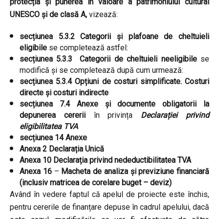
protecția și punerea în valoare a patrimoniului cultural
UNESCO și de clasă A,
vizează:
secțiunea 5.3.2 Categorii și plafoane de cheltuieli
eligibile
se completează astfel:
secțiunea 5.3.3 Categorii de cheltuieli neeligibile
se
modifică și se completează după cum urmează:
secțiunea 5.3.4 Opțiuni de costuri simplificate. Costuri
directe și costuri indirecte
secțiunea 7.4 Anexe și documente obligatorii la
depunerea cererii
în privința
Declarației privind
eligibilitatea TVA
secțiunea 14 Anexe
Anexa 2
Declarația Unică
Anexa 10
Declarația privind nedeductibilitatea TVA
Anexa 16
–
Macheta de analiza și previziune financiară
(inclusiv matricea de corelare buget – deviz)
Având în vedere faptul că apelul de proiecte este închis,
pentru cererile de finanțare depuse în cadrul apelului, dacă