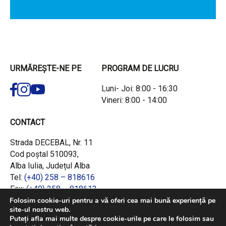
URMĂREȘTE-NE PE
PROGRAM DE LUCRU
Luni- Joi: 8:00 - 16:30
Vineri: 8:00 - 14:00
CONTACT
Strada DECEBAL, Nr. 11
Cod poștal 510093,
Alba Iulia, Județul Alba
Tel:
(+40) 258 – 818616
Fax:
(+40) 258 – 818613
Email:
office@adrcentru.ro
Folosim cookie-uri pentru a vă oferi cea mai bună experiență pe
site-ul nostru web.
Puteți afla mai multe despre cookie-urile pe care le folosim sau
LINK-URI RAPIDE