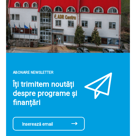
ABONARE NEWSLETTER
Îți trimitem noutăți
despre programe și
finanțări