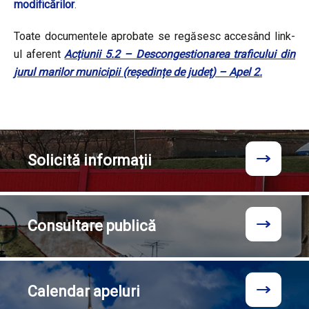
modificărilor
.
Toate documentele aprobate se regăsesc accesând link-
ul aferent
Acțiunii 5.2 – Descongestionarea traficului din
jurul marilor municipii (reședințe de județ) – Apel 2.
Solicită
informații
Consultare
publică
Calendar
apeluri