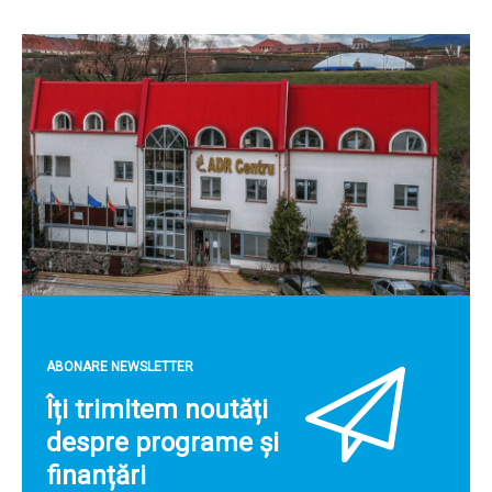
ABONARE NEWSLETTER
Îți trimitem noutăți
despre programe și
finanțări