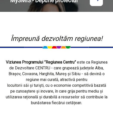
MySMIS - Depune proiectul
Împreună dezvoltăm regiunea!
Viziunea Programului ”Regiunea Centru”
este ca Regiunea
de Dezvoltare CENTRU - care grupează județele Alba,
Brașov, Covasna, Harghita, Mureș și Sibiu - să devină o
regiune mai curată, atractivă pentru
locuitorii săi și turiști, cu o economie competitivă bazată
pe cunoaștere și inovare, în care grija pentru mediu și
utilizarea rațională și durabilă a resurselor să contribuie la
bunăstarea fiecărui cetățean.