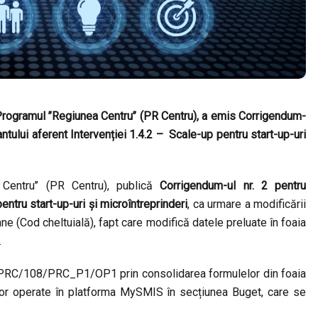
rogramul ’’Regiunea Centru’’ (PR Centru), a emis
Corrigendum-
antului aferent Intervenției 1.4.2 – Scale-up pentru start-up-uri
Centru’’ (PR Centru), publică
Corrigendum-ul nr. 2 pentru
ntru start-up-uri și microîntreprinderi
, ca urmare a modificării
ne (Cod cheltuială), fapt care modifică datele preluate în foaia
.
i PRC/108/PRC_P1/OP1 prin consolidarea formulelor din foaia
ilor operate în platforma MySMIS în secțiunea Buget, care se