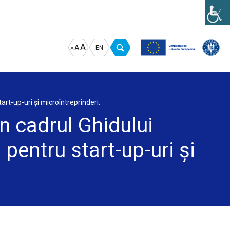
Increase
Decrease
Reset
A
A
EN
A
font
font
font
size.
size.
size.
art-up-uri și microîntreprinderi.
n cadrul Ghidului
 pentru start-up-uri și