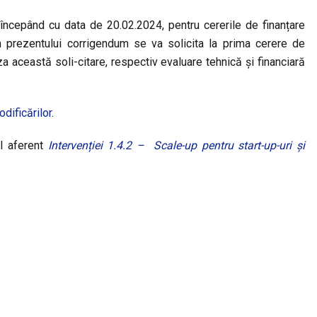
începând cu data de 20.02.2024, pentru cererile de finanțare
rm prezentului corrigendum se va solicita la prima cerere de
iza această soli-citare, respectiv evaluare tehnică și financiară
dificărilor
.
l aferent
Intervenției 1.4.2 – Scale-up pentru start-up-uri și