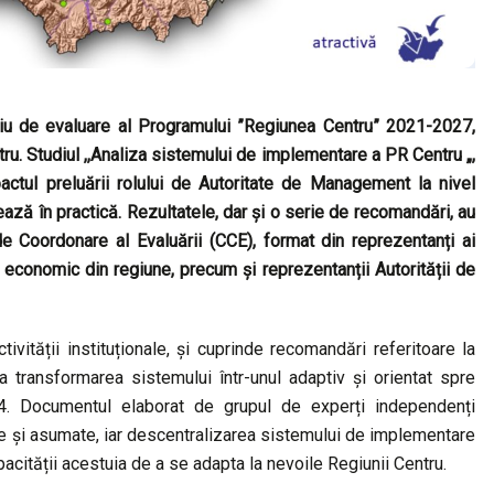
diu de evaluare
al Programului ”Regiunea Centru” 2021-2027,
ru.
Studiul ,,Analiza sistemului de implementare a PR Centru „,
actul preluării rolului de Autoritate de Management la nivel
ază în practică. Rezultatele, dar și o serie de recomandări, au
de Coordonare al Evaluării (CCE), format din reprezentanți ai
și economic din regiune, precum și reprezentanții Autorității de
tivității instituționale, și cuprinde recomandări referitoare la
a transformarea sistemului într-unul adaptiv și orientat spre
034. Documentul elaborat de grupul de experți independenți
nite și asumate, iar descentralizarea sistemului de implementare
acității acestuia de a se adapta la nevoile Regiunii Centru.