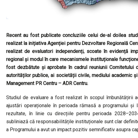
Recent au fost publicate concluziile celui de-al doilea stu
realizat la inițiativa Agenției pentru Dezvoltare Regională Cent
realizat de evaluatori independenți, scoate în evidență imp
regional și modul în care mecanismele instituționale funcțione
fost dezbătute și aprobate în cadrul reuniunii Comitetului 
autorităților publice, ai societății civile, mediului academic 
Management PR Centru – ADR Centru.
Studiul de evaluare a fost realizat în scopul îmbunătățirii ac
ajustări operaționale în perioada rămasă a programului și l
rezultate, în linie cu direcțiile pentru perioada 2028–2
subliniază că responsabilitățile instituționale sunt clar defi
a Programului a avut un impact pozitiv semnificativ asupra cap