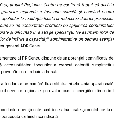
 Programului Regiunea Centru ne confirmă faptul că decizia
ogramelor regionale a fost una corectă și benefică pentru
apelurilor la realitățile locale și reducerea duratei proceselor
buie să ne concentrăm eforturile pe sprijinirea comunităților
ale și dificultăți în a atrage specialiști. Ne asumăm rolul de
lor de întărire a capacității administrative, un demers esențial
ctor general ADR Centru.
lementare al PR Centru dispune de un potențial semnificativ de
ă accesibilitatea fondurilor a crescut datorită simplificării
ă provocări care trebuie adresate.
a fondurilor se numără flexibilitatea și eficiența operațională
cul nevoilor regionale, prin valorificarea sinergiilor din cadrul
procedurile operaționale sunt bine structurate și contribuie la o
percepută ca fiind încă ridicată.