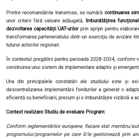
Printre recomandările transmise, se numără
continuarea simp
unor criterii fără valoare adăugată,
îmbunătățirea funcționa
dezvoltarea capacității UAT-urilor
prin sprijin pentru elaborar
transformarea parteneriatului dintr-un exercițiu de avizare î
tuturor actorilor regionali.
În contextul pregătirii pentru perioada 2028-2034, conform
construirea unui sistem de implementare adaptiv și emergent, ba
Una din principalele constatări ale studiului este și exis
descentralizarea implementării fondurilor a generat o adapta
eficientă cu beneficiarii, precum și o îmbunătățire vizibilă a a
Context realizare Studiu de evaluare Program:
Conform reglementărilor europene, fiecare stat membru/aut
programului/programelor pe care îl/le gestionează prin anal