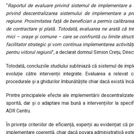
”
Raportul de evaluare privind sistemul de implementare a
privind descentralizarea sistemului de implementare a pr
regiune. Proximitatea față de beneficiari a permis calibrarea 
de contractare și plată
. Totodată, evaluarea ne arată că tre
mici – orașe și comune – care se confruntă cu limite structur
facilitator strategic și vom continua implementarea activități
pentru viitorul regiunii
”, a declarat domnul Simion Crețu, Dire
Totodată, concluziile studiului subliniază că sistemul de imp
evoluție către intervenții integrate. Evaluarea a relevat c
procedurale și a ghidurilor îmbunătățite chiar dacă există înc
Printre principalele efecte ale implementării descentralizate 
sporită, dar și o adaptare mai bună a intervențiilor la specifi
ADR Centru.
În privința criteriilor de eficiență, experții au evidențiat că 
implementare coerentă, chiar dacă povara administrativă este 