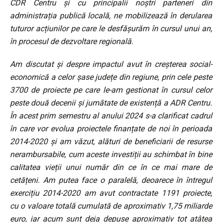
CDR Centru și cu principalii noștri parteneri din
administrația publică locală, ne mobilizează în derularea
tuturor acțiunilor pe care le desfășurăm în cursul unui an,
în procesul de dezvoltare regională.
Am discutat și despre impactul avut în creșterea social-
economică a celor șase județe din regiune, prin cele peste
3700 de proiecte pe care le-am gestionat în cursul celor
peste două decenii și jumătate de existență a ADR Centru.
În acest prim semestru al anului 2024 s-a clarificat cadrul
în care vor evolua proiectele finanțate de noi în perioada
2014-2020 și am văzut, alături de beneficiarii de resurse
nerambursabile, cum aceste investiții au schimbat în bine
calitatea vieții unui număr din ce în ce mai mare de
cetățeni. Am putea face o paralelă, deoarece în întregul
exercițiu 2014-2020 am avut contractate 1191 proiecte,
cu o valoare totală cumulată de aproximativ 1,75 miliarde
euro, iar acum sunt deja depuse aproximativ tot atâtea