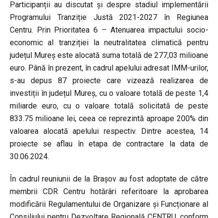
Participanții au discutat și despre stadiul implementării
Programului Tranziție Justă 2021-2027 în Regiunea
Centru. Prin Prioritatea 6 – Atenuarea impactului socio-
economic al tranziției la neutralitatea climatică pentru
județul Mureș este alocată suma totală de 277,03 milioane
euro. Până în prezent, în cadrul apelului adresat IMM-urilor,
s-au depus 87 proiecte care vizează realizarea de
investiții în județul Mureș, cu o valoare totală de peste 1,4
miliarde euro, cu o valoare totală solicitată de peste
833.75 milioane lei, ceea ce reprezintă aproape 200% din
valoarea alocată apelului respectiv. Dintre acestea, 14
proiecte se aflau în etapa de contractare la data de
30.06.2024.
În cadrul reuniunii de la Brașov au fost adoptate de către
membrii CDR Centru hotărâri referitoare la aprobarea
modificării Regulamentului de Organizare și Funcționare al
Consiliului pentru Dezvoltare Regională CENTRU, conform