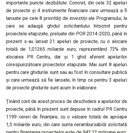
importante puncte dezbătute. Concret, din cele 32 apeluri
de proiecte și 4 instrumente financiare care urmează a fi
lansate pe cele 8 priorități de investiții ale Programului, la
care se adaugă ghidul solicitantului întocmit pentru
proiectele etapizate, preluate din POR 2014-2020, până în
prezent s-au lansat 21 apeluri de proiecte, cu o alocare
totală de 1,01265 miliarde euro, reprezentând 73% din
alocarea PR Centru, dar și 1 ghid aferent apelurilor
corespunzătoare proiectelor etapizate. Mai sunt 8 apeluri
pentru care ghidurile sunt sau au fost în consultare publică
și care urmează să fie lansate, în timp ce pentru 3 apeluri
de proiecte ghidurile sunt acum în elaborare.
Ținând cont de acest proces de deschidere a apelurilor de
proiecte, până în prezent sunt depuse în cadrul PR Centru
1199 cereri de finanțare, cu o valoare totală de aproape
1,5 miliarde euro, din care suma nerambursabilă solicitată
pentru finanțarea proiectelor este de 942,12 milioane euro.