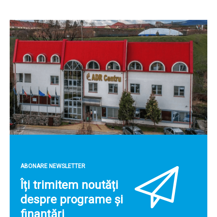
ABONARE NEWSLETTER
Îți trimitem noutăți
despre programe și
finanțări