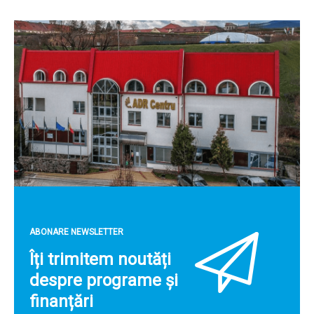
ABONARE NEWSLETTER
Îți trimitem noutăți
despre programe și
finanțări