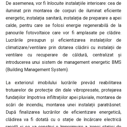
De asemenea, vor fi înlocuite instalațiile interioare: cea de
iluminat prin montarea de corpuri de iluminat eficiente
energetic, instalația sanitară, instalația de preparare a apei
calde, pentru care se folosi energie regenerabilă de la
panourile fotovoltaice care vor fi amplasate pe clădire.
Lucrările presupun și eficientizarea instalațiilor de
climatizare/ventilare prin dotarea clădirii cu instalații de
ventilare cu recuperare de căldură, centralizat și
introducerea unui sistem de management energetic BMS
(Building Management System).
La exteriorul imobilului lucrările prevăd reabilitarea
trotuarelor de protecție din dale vibropresate, protejarea
fundațiilor împotriva infiltrațiilor apei pluviale, montarea de
scări de incendiu, montarea unei instalații paratrăsnet.
După finalizarea lucrărilor de eficientizare energetică,
clădirea va fi dotată cu o stație de încărcare electrică
rapidă și se va construi o împrejmuire a zonei stației de