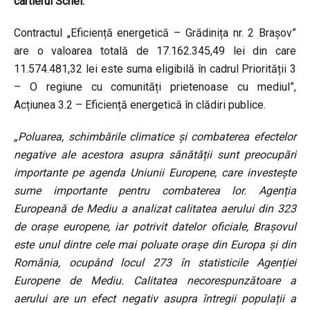
cartierul Schei.
Contractul „Eficiență energetică – Grădinița nr. 2 Brașov”
are o valoarea totală de 17.162.345,49 lei din care
11.574.481,32 lei este suma eligibilă în cadrul Priorității 3
– O regiune cu comunități prietenoase cu mediul”,
Acțiunea 3.2 – Eficiență energetică în clădiri publice.
„Poluarea, schimbările climatice și combaterea efectelor
negative ale acestora asupra sănătății sunt preocupări
importante pe agenda Uniunii Europene, care investește
sume importante pentru combaterea lor. Agenția
Europeană de Mediu a analizat calitatea aerului din 323
de orașe europene, iar potrivit datelor oficiale, Brașovul
este unul dintre cele mai poluate orașe din Europa și din
România, ocupând locul 273 în statisticile Agenției
Europene de Mediu. Calitatea necorespunzătoare a
aerului are un efect negativ asupra întregii populații a