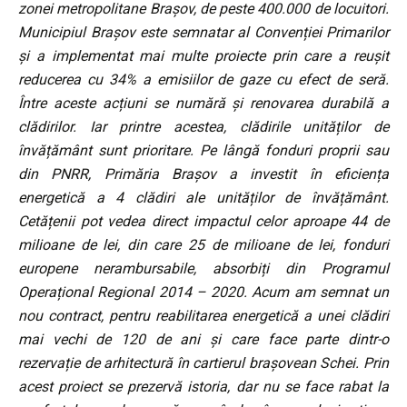
zonei metropolitane Brașov, de peste 400.000 de locuitori.
Municipiul Brașov este semnatar al Convenției Primarilor
și a implementat mai multe proiecte prin care a reușit
reducerea cu 34% a emisiilor de gaze cu efect de seră.
Între aceste acțiuni se numără și renovarea durabilă a
clădirilor. Iar printre acestea, clădirile unităților de
învățământ sunt prioritare. Pe lângă fonduri proprii sau
din PNRR, Primăria Brașov a investit în eficiența
energetică a 4 clădiri ale unităților de învățământ.
Cetățenii pot vedea direct impactul celor aproape 44 de
milioane de lei, din care 25 de milioane de lei, fonduri
europene nerambursabile, absorbiți din Programul
Operațional Regional 2014 – 2020. Acum am semnat un
nou contract, pentru reabilitarea energetică a unei clădiri
mai vechi de 120 de ani și care face parte dintr-o
rezervație de arhitectură în cartierul brașovean Schei. Prin
acest proiect se prezervă istoria, dar nu se face rabat la