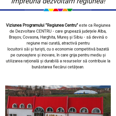
Împreună dezvoltăm regiunea!
Viziunea Programului ”Regiunea Centru”
este ca Regiunea
de Dezvoltare CENTRU - care grupează județele Alba,
Brașov, Covasna, Harghita, Mureș și Sibiu - să devină o
regiune mai curată, atractivă pentru
locuitorii săi și turiști, cu o economie competitivă bazată
pe cunoaștere și inovare, în care grija pentru mediu și
utilizarea rațională și durabilă a resurselor să contribuie la
bunăstarea fiecărui cetățean.