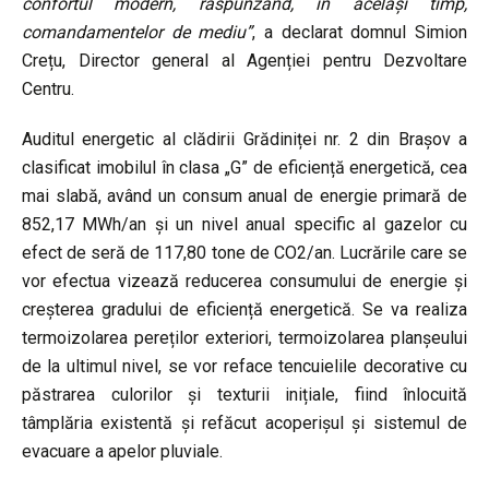
confortul modern, răspunzând, în același timp,
comandamentelor de mediu”
, a declarat domnul Simion
Crețu, Director general al Agenției pentru Dezvoltare
Centru.
Auditul energetic al clădirii Grădiniței nr. 2 din Brașov a
clasificat imobilul în clasa „G” de eficiență energetică, cea
mai slabă, având un consum anual de energie primară de
852,17 MWh/an și un nivel anual specific al gazelor cu
efect de seră de 117,80 tone de CO2/an. Lucrările care se
vor efectua vizează reducerea consumului de energie și
creșterea gradului de eficiență energetică. Se va realiza
termoizolarea pereților exteriori, termoizolarea planșeului
de la ultimul nivel, se vor reface tencuielile decorative cu
păstrarea culorilor și texturii inițiale, fiind înlocuită
tâmplăria existentă și refăcut acoperișul și sistemul de
evacuare a apelor pluviale.